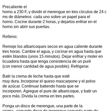
Precaliente
el
horno
a
230
F
,
y
dividir
el
merengue
en
tres
círculos
de
24
c
ms de
diámetros
cada uno sobre
un
papel
para el
horno
.
Cocine
durante
2 horas
,
y
dejarlos enfriar
en
el
horno
sin abrir
sus
puertas
.
Relleno
:
Remoje
los albaricoques
secos
en agua
caliente
durante
tres
horas.
Cambie el
agua
,
y
cocinar en agua
hasta que
estén blandos
(
unos 15
minutos)
.
Dejar enfriar
y moler en
licuadora
hasta
que tenga consistencia de
un
puré
(
con
menor cantidad de agua
posible
)
.
Refrigerar
.
Batir
la
crema de leche
hasta que esté
muy
dura
.
Incorporar
el
queso
mascarpone
y el polvo
de
azúcar
.
Continuar
batiendo hasta
que se
incorporen
.
Agregue
el pure de
albaricoque
,
y
batir
un
poco
más
.
Divida
la
crema
en
tres
partes
.
Ponga
un
disco de
merengue
,
una
parte
de
la
crema,
segundo
disco de
merengue
,
segunda parte
de