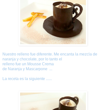
Nuestro
relleno fue
diferente
.
Me encanta la
mezcla
de
naranja
y
chocolate
,
por lo tanto el
relleno
fue
un Mousse Crema
de
Naranja
y
Mascarpone
...
La
receta
es
la siguiente
......