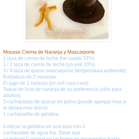
Mousse Crema de
Naranja
y
Mascarpone
1 taza
de
crema de leche
(
he usado
33%
)
1 / 2
taza
de
crema
de leche
(yo usé
10%
)
3 / 4
taza
de
queso mascarpone
(
temperatura ambiente
)
Ralladura
de 2
naranjas
El jugo de
1
naranja
(yo usé
cara
-
cara
)
Toque
de
licor de
naranja
de su
preferencia
(
sólo para
adultos
)
3 cucharadas
de
azúcar
en polvo (puede agregar mas si
lo desea mas dulce)
1
cucharadita
de
gelatina
Colocar
la gelatina
en
una taza
con
3
cucharadas
de
agua
fría
.
Dejar
que
se
hidrate.
Calentar
en
un horno de microondas
hasta