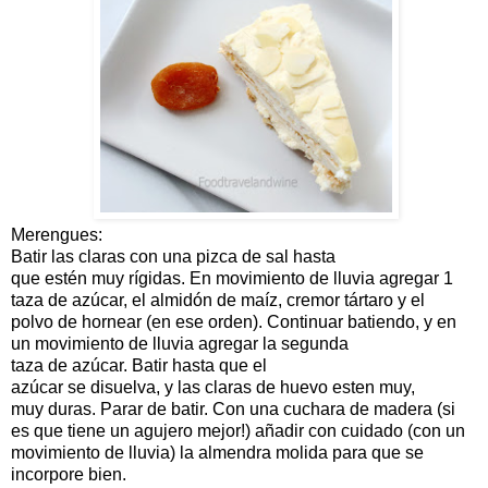
Merengues
:
Batir las
claras
con una
pizca
de
sal
hasta
que
estén
muy
rígidas
.
En
movimiento
de lluvia
agregar
1
taza
de azúcar
, el
almidón de maíz
,
cremor
tártaro
y
el
polvo
de hornear
(en ese
orden
)
.
Continuar batiendo
,
y en
un
movimiento
de lluvia
agregar
la
segunda
taza
de
azúcar
.
Batir
hasta que
el
azúcar
se
disuelva
,
y
las
claras de huevo
esten
muy,
muy
duras
.
Parar de batir
.
Con
una cuchara de
madera
(si
es
que
tiene un
agujero
mejor!
)
añadir con cuidado
(
con un
movimiento
de lluvia
)
la almendra molida para
que se
incorpore
bien
.