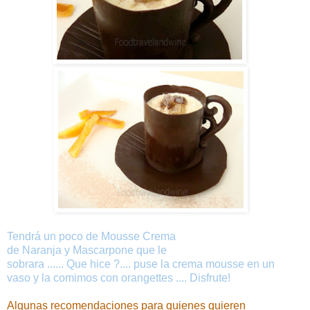
Tendrá
un poco de
Mousse Crema
de
Naranja
y
Mascarpone que le
sobrara
......
Que
hice
?....
puse la crema mousse en un
vaso y la comimos con orangettes
....
Disfrute
!
Algunas recomendaciones para quienes quieren