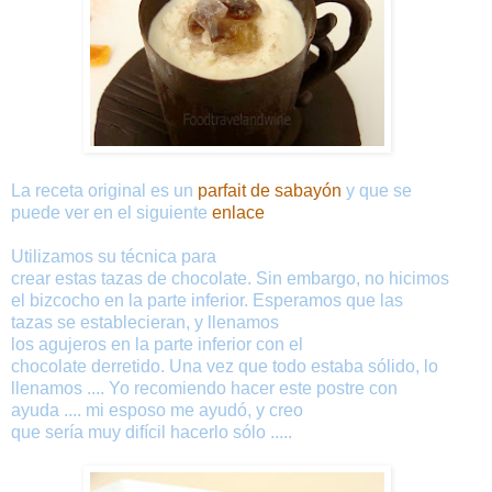
La
receta
original es
un
parfait de
sabayón
y
que
se
puede ver en
el
siguiente
enlace
Utilizamos
su
técnica
para
crear
estas
tazas
de
chocolate.
Sin embargo
,
no
hicimos
el bizcocho
en
la
parte inferior
.
Esperamos
que las
tazas
se establecieran
,
y
llenamos
los
agujeros
en
la
parte inferior
con
el
chocolate
derretido
.
Una vez
que todo
estaba
sólido
,
lo
llenamos
....
Yo recomiendo
hacer
este
postre
con
ayuda
....
mi
esposo
me
ayudó
,
y
creo
que
sería
muy
difícil
hacerlo sólo
.....