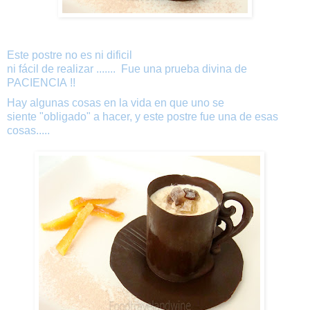
Este
postre
no es ni dificil
ni
fácil
de
realizar
.......
Fue
una
prueba
divina
de
PACIENCIA
!!
Hay
algunas cosas
en la
vida
en
que
uno se
siente
"
obligado
"
a
hacer
,
y
este
postre
fue
una
de
esas
cosas
.....