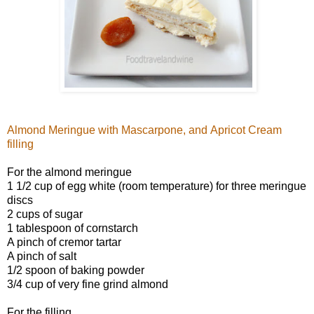
Almond Meringue with Mascarpone, and Apricot Cream
filling
For the almond meringue
1 1/2 cup of egg white (room temperature) for three meringue
discs
2 cups of sugar
1 tablespoon of cornstarch
A pinch of cremor tartar
A pinch of salt
1/2 spoon of baking powder
3/4 cup of very fine grind almond
For the filling