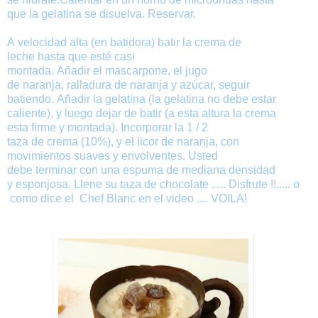
que
la gelatina
se
disuelva.
Reservar
.
A
velocidad
alta (en batidora)
batir
la
crema de
leche
hasta
que esté casi
montada
.
Añadir
el
mascarpone
,
el jugo
de
naranja
,
ralladura
de naranja
y
azúcar
,
seguir
batiendo
.
Añadir
la
gelatina
(
la
gelatina
no
debe
estar
caliente
)
,
y
luego
dejar de
b
atir (a esta altura la crema
esta firme y montada).
Incorporar
la
1 / 2
taza
de
crema
(
10
%
)
,
y
el licor
de naranja
,
con
movimientos suaves y envolventes
.
Usted
debe
terminar
con
una
espuma
de mediana
densidad
y
esponjosa
.
Llene
su
taza
de
chocolate
.....
Disfrute
!!.....
o
como dice el
Chef
Blanc
en el
video
....
VOILA
!