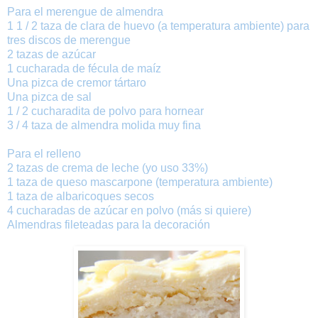
Para
el
merengue
de almendra
1 1 /
2 taza
de
clara de huevo
(a temperatura ambiente
)
para
tres
discos de
merengue
2
tazas
de
azúcar
1 cucharada
de
fécula de maíz
Una pizca
de
cremor
tártaro
Una
pizca
de
sal
1 / 2
cucharadita
de
polvo para hornear
3 / 4
taza
de
almendra
molida muy
fina
Para el
relleno
2 tazas
de
crema de leche (yo uso 33%)
1
taza
de
queso
mascarpone
(
temperatura
ambiente
)
1
taza
de
albaricoques
secos
4
cucharadas
de
azúcar
en polvo
(
más
si
quiere
)
Almendras fileteadas
para la decoración