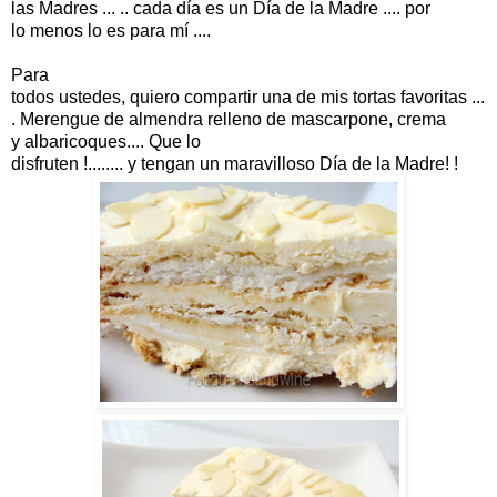
las
Madres
...
..
cada
día
es
un Día
de la Madre
....
por
lo
menos
lo es para mí
....
Para
todos
ustedes
,
quiero
compartir
una
de
mis
tortas
favoritas
...
.
Merengue
de almendra relleno de
mascarpone, c
rema
y
albaricoques
....
Que lo
disfruten
!........
y
tengan
un
maravilloso
Día de la Madre
!
!