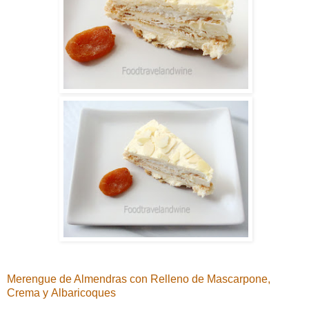
Merengue
de Almendras
con
Relleno de M
ascarpone,
C
rema y
Albaricoques