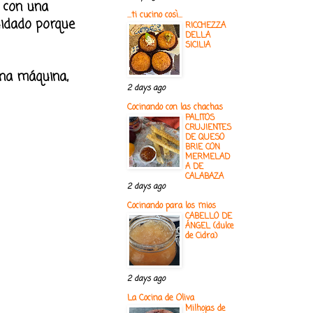
y con una
...ti cucino così...
uidado porque
RICCHEZZA
DELLA
SICILIA
na máquina,
2 days ago
Cocinando con las chachas
PALITOS
CRUJIENTES
DE QUESO
BRIE CON
MERMELAD
A DE
CALABAZA
2 days ago
Cocinando para los mios
CABELLO DE
ÁNGEL (dulce
de Cidra)
2 days ago
La Cocina de Oliva
Milhojas de