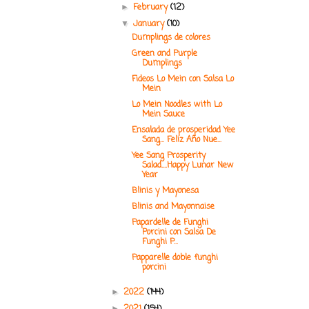
February
(12)
►
January
(10)
▼
Dumplings de colores
Green and Purple
Dumplings
Fideos Lo Mein con Salsa Lo
Mein
Lo Mein Noodles with Lo
Mein Sauce
Ensalada de prosperidad Yee
Sang... Feliz Año Nue...
Yee Sang Prosperity
Salad....Happy Lunar New
Year
Blinis y Mayonesa
Blinis and Mayonnaise
Papardelle de Funghi
Porcini con Salsa De
Funghi P...
Papparelle doble funghi
porcini
2022
(144)
►
►