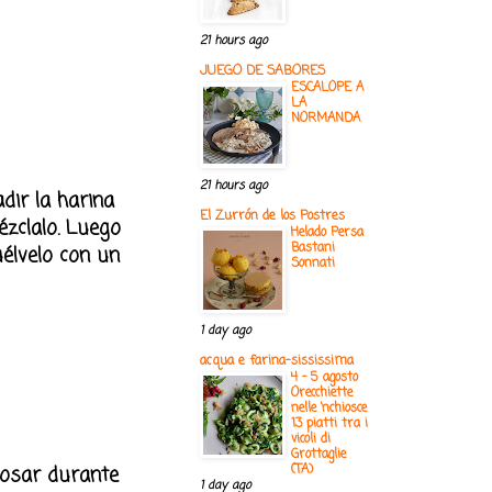
21 hours ago
JUEGO DE SABORES
ESCALOPE A
LA
NORMANDA
21 hours ago
dir la harina
El Zurrón de los Postres
zclalo. Luego
Helado Persa
Bastani
élvelo con un
Sonnati
1 day ago
acqua e farina-sississima
4 - 5 agosto
Orecchiette
nelle ‘nchiosce
13 piatti tra i
vicoli di
Grottaglie
posar durante
(TA)
1 day ago