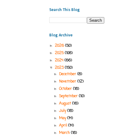
Search This Blog
Blog Archive
2026
(50)
►
2025
(108)
►
2024
(66)
►
2023
(150)
▼
December
(8)
►
November
(12)
►
October
(18)
►
September
(10)
►
August
(16)
►
July
(18)
►
May
(14)
►
April
(14)
►
March
(18)
►