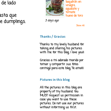
 de lado
boquerón en
vinagre,
aguacate y
tomate
asta que
huevo de toro
de
dumplings
.
3 days ago
Show All
Thanks / Gracias
Thanks to my lovely husband for
taking and sharing his pictures
with me for this blog. I love you!!
Gracias a mi adorado marido por
tomar y compartir sus fotos
conmigo para este blog. Te amo!!!
Pictures in this blog
All the pictures in this blog are
property of my husband. You
MUST request us permission in
case you want to use these
pictures. Do not use our pictures
without informing us first.