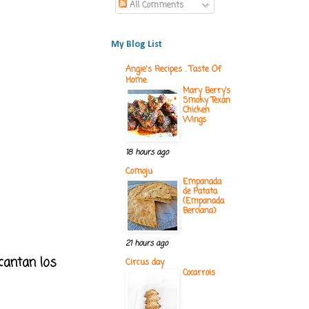
All Comments
My Blog List
Angie's Recipes . Taste Of
Home
Mary Berry’s
Smoky Texan
Chicken
Wings
18 hours ago
Comoju
Empanada
de Patata
(Empanada
Berciana)
21 hours ago
cantan los
Circus day
Cocarrois