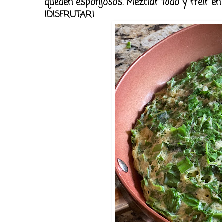
queden esponjosos. Mezclar todo y freír en u
¡DISFRUTAR!