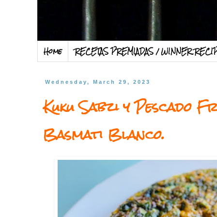
Home
RECETAS PREMIADAS / WINNER RECI
Wednesday, March 29, 2023
Kuku Sabzi y Pescado F
Basmati Blanco.