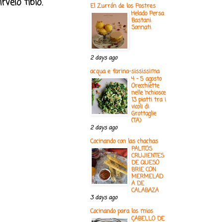
velo tibio.
El Zurrón de los Postres
Helado Persa
Bastani
Sonnati
2 days ago
acqua e farina-sississima
4 - 5 agosto
Orecchiette
nelle ‘nchiosce
13 piatti tra i
vicoli di
Grottaglie
(TA)
2 days ago
Cocinando con las chachas
PALITOS
CRUJIENTES
DE QUESO
BRIE CON
MERMELAD
A DE
CALABAZA
3 days ago
Cocinando para los mios
CABELLO DE