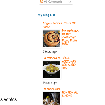
All Comments
My Blog List
Angie's Recipes . Taste Of
Home
Mohnschneck
en mit
Zwetschgen -
Poppy Plum
Rolls
3 hours ago
La cocinera de Bétulo
ACEITUNAS
CON ALIÑO
THAI
6 hours ago
...ti cucino così...
BON BON AL
LIMONE
s verdes.