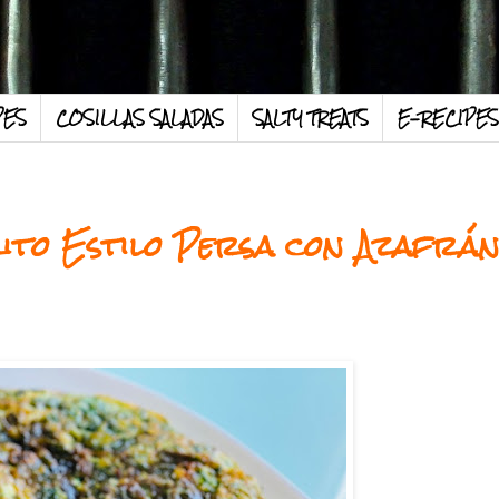
PES
COSILLAS SALADAS
SALTY TREATS
E-RECIPES
rito Estilo Persa con Azafrá