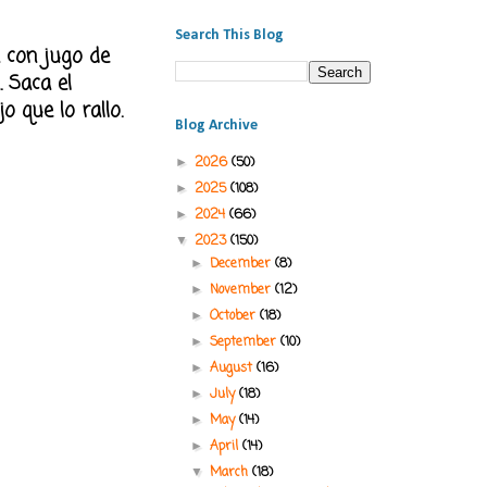
Search This Blog
a con jugo de
. Saca el
 que lo rallo.
Blog Archive
2026
(50)
►
2025
(108)
►
2024
(66)
►
2023
(150)
▼
December
(8)
►
November
(12)
►
October
(18)
►
September
(10)
►
August
(16)
►
July
(18)
►
May
(14)
►
April
(14)
►
March
(18)
▼