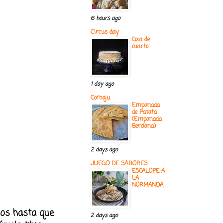
6 hours ago
Circus day
Coca de
cuarto
1 day ago
Comoju
Empanada
de Patata
(Empanada
Berciana)
2 days ago
JUEGO DE SABORES
ESCALOPE A
LA
NORMANDA
evos hasta que
2 days ago