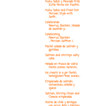
Kuku Sabzi y Pescado Frito
Estilo Persa con Azafrá...
Kuku Sabzi and Fried Fish
Persian Style with
Saffr...
Celebrando
Nowruz...Bastani....Helado
de azafrán p...
Celebrating
Nowruz...Bastani
....Persian Saffron I...
Pastel salado de salmón y
gambas
Salmon and shrimps salty
cake
Helado en frasco de vidrio
(keto), scones keto/sin...
Ice cream in a jar (keto),
keto/gluten-free scones...
Empanada de salmón,
camarones, cebolla y
queso
Salmon, Shrimp, Onion and
Cheese empanada
Aceite de chile y lentejas
con arroz feta y hierbas