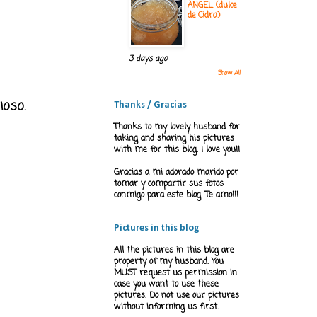
ÁNGEL (dulce
de Cidra)
3 days ago
Show All
ioso.
Thanks / Gracias
Thanks to my lovely husband for
taking and sharing his pictures
with me for this blog. I love you!!
Gracias a mi adorado marido por
tomar y compartir sus fotos
conmigo para este blog. Te amo!!!
Pictures in this blog
All the pictures in this blog are
property of my husband. You
MUST request us permission in
case you want to use these
pictures. Do not use our pictures
without informing us first.