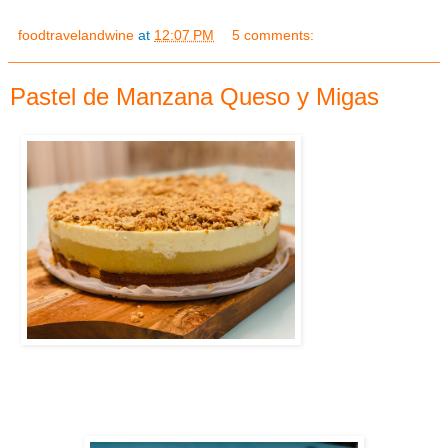
foodtravelandwine
at
12:07 PM
5 comments:
Pastel de Manzana Queso y Migas