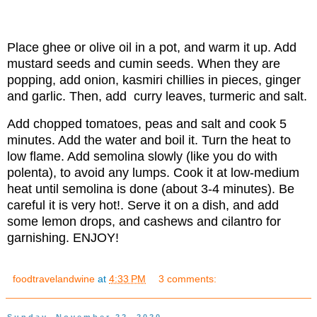
Place ghee or olive oil in a pot, and warm it up. Add
mustard seeds and cumin seeds. When they are
popping, add onion, kasmiri chillies in pieces, ginger
and garlic. Then, add curry leaves, turmeric and salt.
Add chopped tomatoes, peas and salt and cook 5
minutes. Add the water and boil it. Turn the heat to
low flame. Add semolina slowly (like you do with
polenta), to avoid any lumps. Cook it at low-medium
heat until semolina is done (about 3-4 minutes). Be
careful it is very hot!. Serve it on a dish, and add
some lemon drops, and cashews and cilantro for
garnishing. ENJOY!
foodtravelandwine
at
4:33 PM
3 comments:
Sunday, November 22, 2020