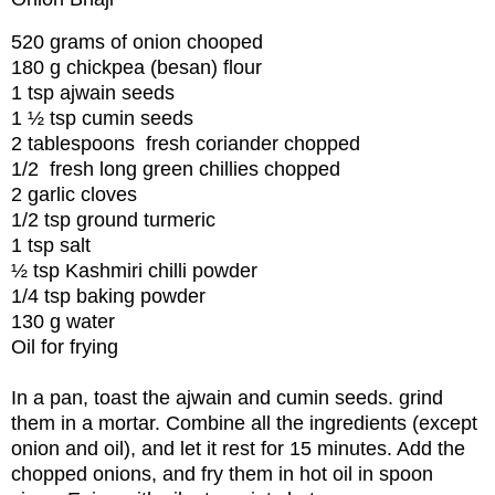
520 grams of onion chooped
180 g chickpea (besan) flour
1 tsp ajwain seeds
1 ½ tsp cumin seeds
2 tablespoons fresh coriander chopped
1/2 fresh long green chillies chopped
2 garlic cloves
1/2 tsp ground turmeric
1 tsp salt
½ tsp Kashmiri chilli powder
1/4 tsp baking powder
130 g water
Oil for frying
In a pan, toast the ajwain and cumin seeds. grind
them in a mortar. Combine all the ingredients (except
onion and oil), and let it rest for 15 minutes. Add the
chopped onions, and fry them in hot oil in spoon