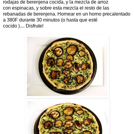
rodajas
de
berenjena
cocida
,
y
la mezcla
de
arroz
con
espinacas
,
y
sobre esta mezcla el
resto de
las
rebanadas
de berenjena
.
Hornear
en
un
horno precalentado
a
380F
durante 30
minutos (
o
hasta que
esté
cocido
)....
Disfrute
!