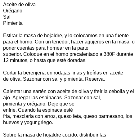
Aceite de oliva
Orégano
Sal
Pimienta
Estirar la
masa
de hojaldre
,
y lo colocamos
en una fuente
para el
horno
.
Con
un
tenedor
,
hacer agujeros
en
la masa
, o
poner
cuentas
para hornear
en la parte
superior
.
Coloque
en
el horno
precalentado
a
380F
durante
12
minutos, o
hasta que esté doradas
.
Cortar
la
berenjena
en rodajas
finas
y
freírlas
en aceite
de
oliva
.
Sazonar
con sal
y
pimienta
.
Reserva
.
Calentar
una
sartén
con
aceite
de oliva
y
freír la
cebolla
y
el
ajo
.
Agregar
las espinacas
.
Sazonar
con
sal
,
pimienta
y
orégano
.
Deje
que se
enfríe
.
Cuando
la
espinaca
esté
fría
,
mezclarla
con
arroz
,
queso
feta
,
queso
parmesano
, los
huevos
y
yogur griego
.
Sobre
la
masa de hojaldre
cocido
,
distribuir
las