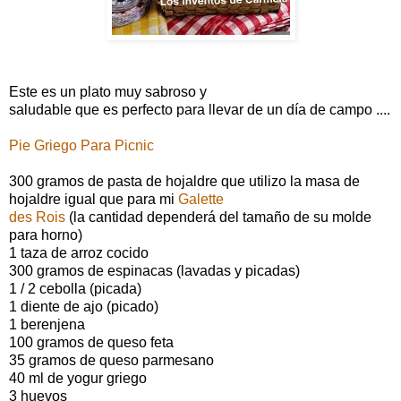
Este
es
un plato
muy
sabroso
y
saludable
que
es
perfecto
para
llevar
de
un
día de campo
....
Pie
G
riego
Para Picnic
300 gramos
de
pasta de hojaldre
que utilizo
la masa de
hojaldre
igual que
para
mi
Galette
des
Rois
(
la
cantidad
dependerá
del
tamaño
de
su
molde
para
horno
)
1
taza
de arroz
cocido
300
gramos
de
espinacas
(
lavadas
y picadas
)
1 / 2
cebolla
(
picada
)
1 diente de ajo
(
picado
)
1
berenjena
100
gramos
de
queso
feta
35
gramos
de
queso
parmesano
40 ml
de
yogur
griego
3
huevos