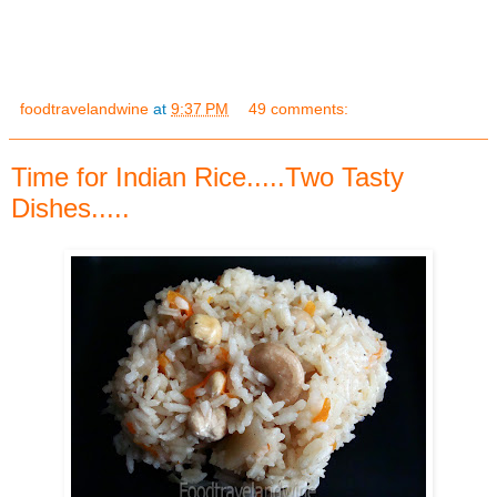
foodtravelandwine
at
9:37 PM
49 comments:
Time for Indian Rice.....Two Tasty
Dishes.....