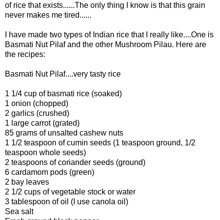
of rice that exists......The only thing I know is that this grain
never makes me tired......
I have made two types of Indian rice that I really like....One is
Basmati Nut Pilaf and the other Mushroom Pilau. Here are
the recipes:
Basmati Nut Pilaf....very tasty rice
1 1/4 cup of basmati rice (soaked)
1 onion (chopped)
2 garlics (crushed)
1 large carrot (grated)
85 grams of unsalted cashew nuts
1 1/2 teaspoon of cumin seeds (1 teaspoon ground, 1/2
teaspoon whole seeds)
2 teaspoons of coriander seeds (ground)
6 cardamom pods (green)
2 bay leaves
2 1/2 cups of vegetable stock or water
3 tablespoon of oil (I use canola oil)
Sea salt