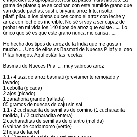
gama de platos que se cocinan con este humilde grano que
van desde paellas, sushi, biryani, arroz frito, risotto,
pilaff, pilau a los platos dulces como el arroz con leche y
arroz con leche es increíble. No sé si voy a ser capaz de
probar en mi vida los 140 tipos de arroz que existe ...... Lo
único que sé es que este grano nunca me cansa ......
He hecho dos tipos de arroz de la India que me gustan
mucho .... Uno de ellos es Basmati de Nueces Pilaf y el otro
Pilau hongos. Aquí están las recetas:
Basmati de Nueces Pilaf .... muy sabroso arroz
1 1 / 4 taza de arroz basmati (previamente remojado y
lavado)
1 cebolla (picada)
2 ajos (picado)
1 zanahoria grande (rallada)
85 gramos de nueces de caju sin sal
1 1 / 2 cucharadita de semillas de comino (1 cucharadita
molida, 1 / 2 cucharadita entera)
2 cucharaditas de semillas de cilantro (molida)
6 vainas de cardamomo (verde)
2 hojas de laurel