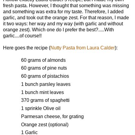
fresh pasta. However, I thought that something was missing
and something was extra for my taste. Therefore, I added
garlic, and took out the orange zest. For that reason, I made
it two ways: her way and my way (with garlic and without
orange zest). Which one do I prefer the best?.....With
garlic....of course!!
Here goes the recipe (
Nutty Pasta from Laura Calder
):
60 grams of
almonds
60 grams of pine nuts
60 grams of
pistachios
1
bunch
parsley leaves
1
bunch
mint leaves
370 grams of
spaghetti
1
sprinkle
Olive oil
Parmesan cheese, for grating
Orange zest (optional)
1 Garlic