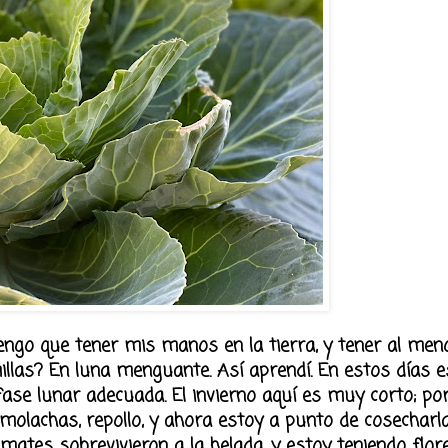
tengo que tener mis manos en la tierra, y tener al me
llas? En luna menguante. Así aprendí. En estos días e
e lunar adecuada. El invierno aquí es muy corto; por 
lachas, repollo, y ahora estoy a punto de cosecharla
ates sobrevivieron a la helada, y estoy teniendo flores