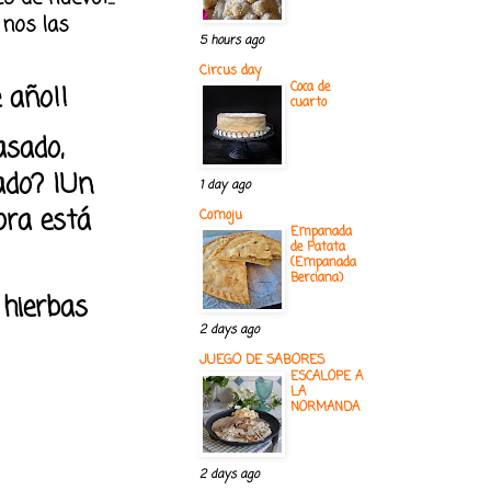
 nos las
5 hours ago
Circus day
Coca de
 año!!
cuarto
asado,
tado? ¡Un
1 day ago
hora está
Comoju
Empanada
de Patata
(Empanada
Berciana)
 hierbas
2 days ago
JUEGO DE SABORES
ESCALOPE A
LA
NORMANDA
2 days ago