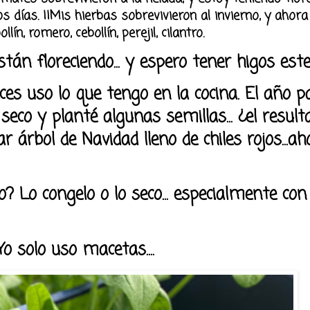
días. ¡¡Mis hierbas sobrevivieron al invierno, y ahora
, romero, cebollín, perejil, cilantro.
án floreciendo... y espero tener higos este
es uso lo que tengo en la cocina. El año p
seco y planté algunas semillas... ¿el resul
lar árbol de Navidad lleno de chiles rojos...a
 Lo congelo o lo seco... especialmente con
Yo solo uso macetas....