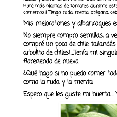
Haré más plantas de tomates durante estos 
comemos!! Tengo ruda, menta, orégano, cebollín
Mis melocotones y albaricoques est
No siempre compro semillas, a vec
compré un poco de chile tailandés 
arbolito de chiles!....Tenía mi singu
floreciendo de nuevo.
¿Qué hago si no puedo comer todo?
como la ruda y la menta
Espero que les guste mi huerta.... 