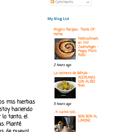
Comments
My Blog List
Angie's Recipes . Taste Of
Home
Mohnschneck
en mit
Zwetschgen -
Poppy Plum
Rolls
2 hours ago
La cocinera de Bétulo
ACEITUNAS
CON ALIÑO
THAI
nos mis hierbas
5 hours ago
stoy haciendo
...ti cucino così...
lo tanto, el
BON BON AL
LIMONE
s. Planté
 de nuevo!...