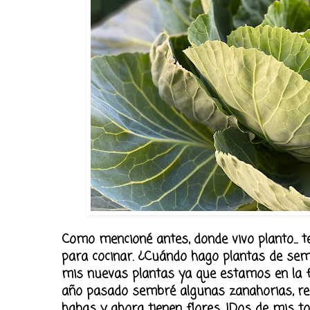
Como mencioné antes, donde vivo planto... 
para cocinar. ¿Cuándo hago plantas de semi
mis nuevas plantas ya que estamos en la fas
año pasado sembré algunas zanahorias, remo
habas y ahora tienen flores. ¡Dos de mis tom