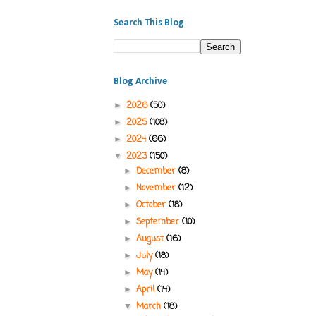
Search This Blog
Blog Archive
2026
(50)
►
2025
(108)
►
2024
(66)
►
2023
(150)
▼
December
(8)
►
November
(12)
►
October
(18)
►
September
(10)
►
August
(16)
►
July
(18)
►
May
(14)
►
April
(14)
►
March
(18)
▼