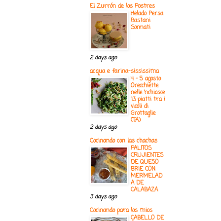
El Zurrón de los Postres
Helado Persa
Bastani
Sonnati
2 days ago
acqua e farina-sississima
4 - 5 agosto
Orecchiette
nelle ‘nchiosce
13 piatti tra i
vicoli di
Grottaglie
(TA)
2 days ago
Cocinando con las chachas
PALITOS
CRUJIENTES
DE QUESO
BRIE CON
MERMELAD
A DE
CALABAZA
3 days ago
Cocinando para los mios
CABELLO DE