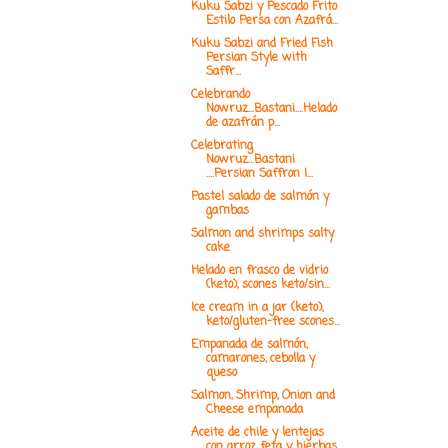
Kuku Sabzi y Pescado Frito
Estilo Persa con Azafrá...
Kuku Sabzi and Fried Fish
Persian Style with
Saffr...
Celebrando
Nowruz...Bastani....Helado
de azafrán p...
Celebrating
Nowruz...Bastani
....Persian Saffron I...
Pastel salado de salmón y
gambas
Salmon and shrimps salty
cake
Helado en frasco de vidrio
(keto), scones keto/sin...
Ice cream in a jar (keto),
keto/gluten-free scones...
Empanada de salmón,
camarones, cebolla y
queso
Salmon, Shrimp, Onion and
Cheese empanada
Aceite de chile y lentejas
con arroz feta y hierbas