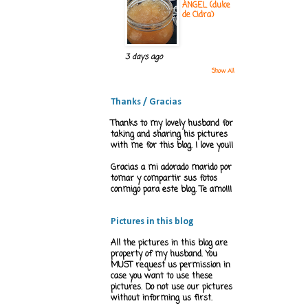
ÁNGEL (dulce
de Cidra)
3 days ago
Show All
Thanks / Gracias
Thanks to my lovely husband for
taking and sharing his pictures
with me for this blog. I love you!!
Gracias a mi adorado marido por
tomar y compartir sus fotos
conmigo para este blog. Te amo!!!
Pictures in this blog
All the pictures in this blog are
property of my husband. You
MUST request us permission in
case you want to use these
pictures. Do not use our pictures
without informing us first.