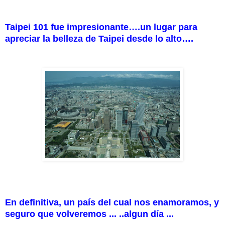
Taipei 101 fue impresionante….un lugar para
apreciar la belleza de Taipei desde lo alto….
En definitiva, un país del cual nos enamoramos, y
seguro que volveremos ... ..algun día ...