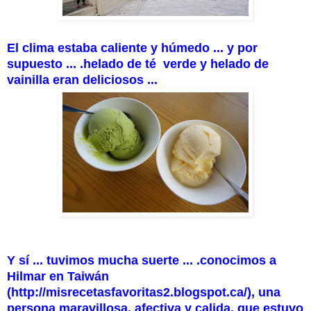
El clima estaba caliente y húmedo ... y por
supuesto ... .
helado de
té verde y helado de
vainilla eran deliciosos ...
Y sí ... tuvimos mucha suerte ... .conocimos a
Hilmar en Taiwán
(http://misrecetasfavoritas2.blogspot.ca/), una
persona maravillosa, afectiva y calida, que estuvo