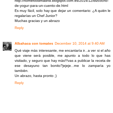
http://homefoodmadrid.blogspot.com.es/2014/12/bizcocho-
de-yogur-para-un-cuento-de.html
Es muy fácil, solo hay que dejar un comentario: ¿A quién le
regalarías un Chef Junior?
Muchas gracias y un abrazo
Reply
Albahaca con tomates
December 10, 2014 at 9:40 AM
Què viaje màs interesante, me encantarìa ir...a ver si el año
que viene serà posible, me apunto a todo lo que has
visitado, y seguro que hay màs!!!vas a publicar la receta de
ese desayuno tan bonito?jejeje...me lo zamparìa yo
tambièn.
Un abrazo, hasta pronto ;)
Reply