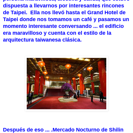
dispuesta a llevarnos por interesantes rincones
de Taipei.
Ella nos llevó hasta el Grand Hotel de
Taipei donde nos tomamos un café y pasamos un
momento interesante conversando ... el edificio
era maravilloso y cuenta con el estilo de la
arquitectura taiwanesa clásica.
Después de eso ... .
Mercado Nocturno de
Shilin