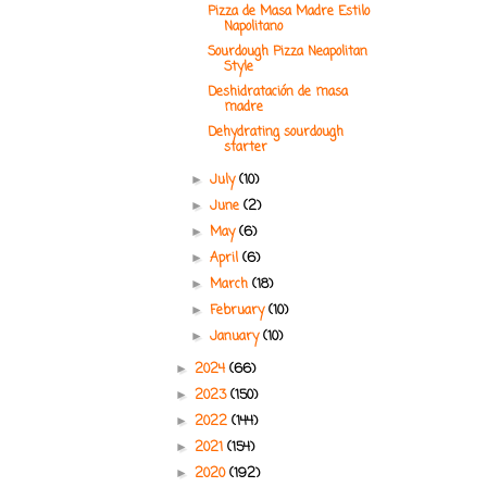
Pizza de Masa Madre Estilo
Napolitano
Sourdough Pizza Neapolitan
Style
Deshidratación de masa
madre
Dehydrating sourdough
starter
July
(10)
►
June
(2)
►
May
(6)
►
April
(6)
►
March
(18)
►
February
(10)
►
January
(10)
►
2024
(66)
►
2023
(150)
►
2022
(144)
►
2021
(154)
►
2020
(192)
►