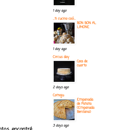
1 day ago
...ti cucino così...
BON BON AL
LIMONE
1 day ago
Circus day
Coca de
cuarto
2 days ago
Comoju
Empanada
de Patata
(Empanada
Berciana)
3 days ago
ntos, encontré