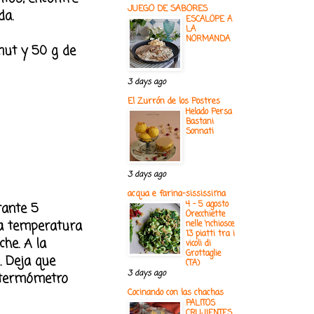
JUEGO DE SABORES
da.
ESCALOPE A
LA
NORMANDA
mut y 50 g de
3 days ago
El Zurrón de los Postres
Helado Persa
Bastani
Sonnati
3 days ago
acqua e farina-sississima
4 - 5 agosto
rante 5
Orecchiette
 a temperatura
nelle ‘nchiosce
13 piatti tra i
che. A la
vicoli di
Grottaglie
. Deja que
(TA)
3 days ago
n termómetro
Cocinando con las chachas
PALITOS
CRUJIENTES