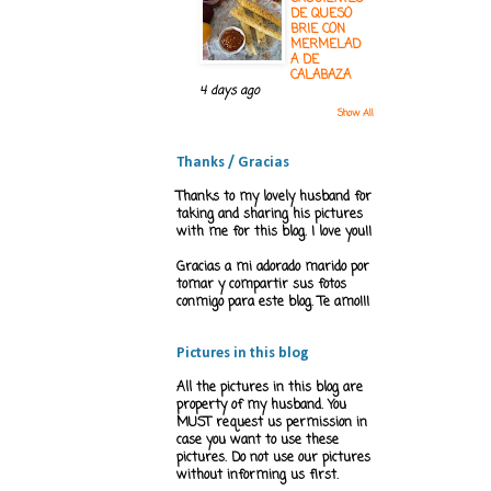
DE QUESO
BRIE CON
MERMELAD
A DE
CALABAZA
4 days ago
Show All
Thanks / Gracias
Thanks to my lovely husband for
taking and sharing his pictures
with me for this blog. I love you!!
Gracias a mi adorado marido por
tomar y compartir sus fotos
conmigo para este blog. Te amo!!!
Pictures in this blog
All the pictures in this blog are
property of my husband. You
MUST request us permission in
case you want to use these
pictures. Do not use our pictures
without informing us first.