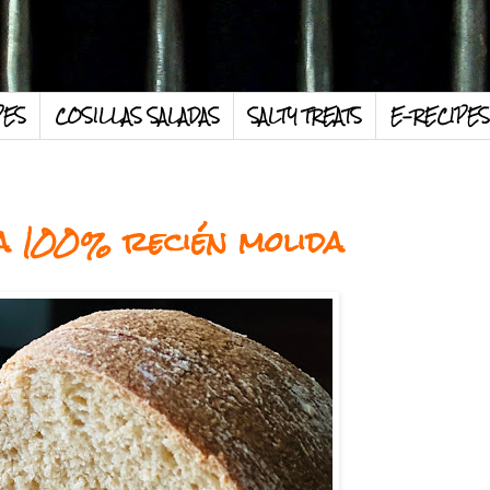
PES
COSILLAS SALADAS
SALTY TREATS
E-RECIPES
a 100% recién molida