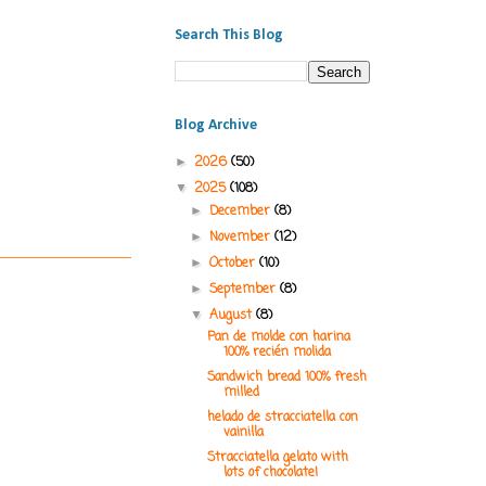
Search This Blog
Blog Archive
2026
(50)
►
2025
(108)
▼
December
(8)
►
November
(12)
►
October
(10)
►
September
(8)
►
August
(8)
▼
Pan de molde con harina
100% recién molida
Sandwich bread 100% fresh
milled
helado de stracciatella con
vainilla
Stracciatella gelato with
lots of chocolate!