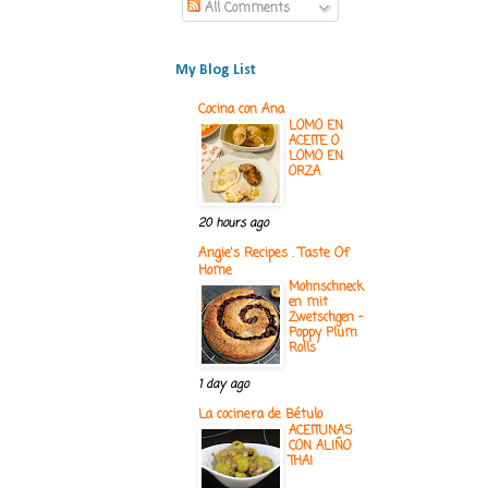
All Comments
My Blog List
Cocina con Ana
LOMO EN
ACEITE O
LOMO EN
ORZA
20 hours ago
Angie's Recipes . Taste Of
Home
Mohnschneck
en mit
Zwetschgen -
Poppy Plum
Rolls
1 day ago
La cocinera de Bétulo
ACEITUNAS
CON ALIÑO
THAI