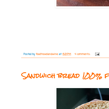
Posted by
foodtravelandwine
at
6:21 PM
4 comments:
Sandwich bread 100% f