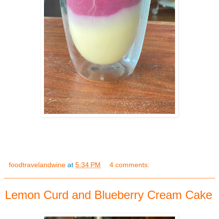
foodtravelandwine
at
5:34 PM
4 comments:
Lemon Curd and Blueberry Cream Cake