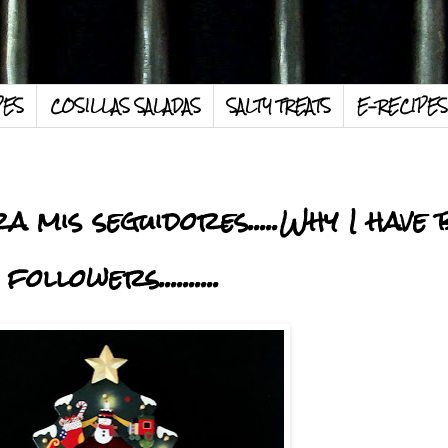
PES
COSILLAS SALADAS
SALTY TREATS
E-RECIPES
 mis seguidores.....Why I have 
lowers..........