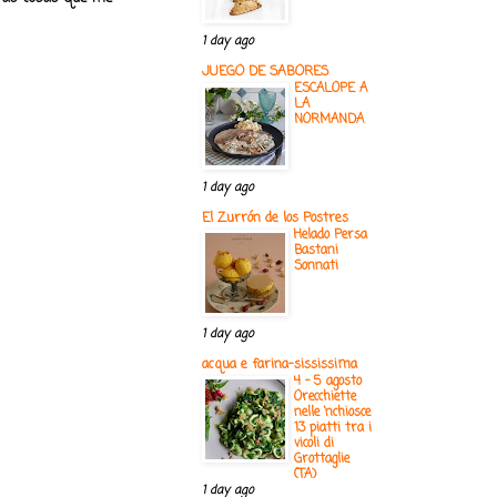
1 day ago
JUEGO DE SABORES
ESCALOPE A
LA
NORMANDA
1 day ago
El Zurrón de los Postres
Helado Persa
Bastani
Sonnati
1 day ago
acqua e farina-sississima
4 - 5 agosto
Orecchiette
nelle ‘nchiosce
13 piatti tra i
vicoli di
Grottaglie
(TA)
1 day ago