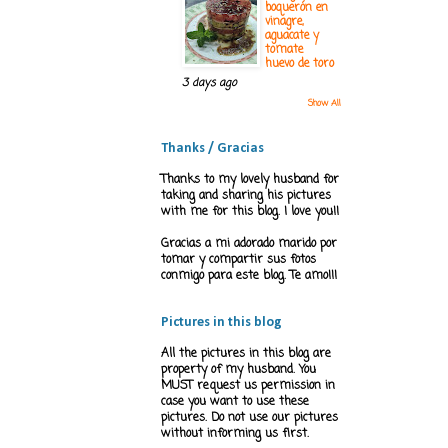
boquerón en
vinagre,
aguacate y
tomate
huevo de toro
3 days ago
Show All
Thanks / Gracias
Thanks to my lovely husband for
taking and sharing his pictures
with me for this blog. I love you!!
Gracias a mi adorado marido por
tomar y compartir sus fotos
conmigo para este blog. Te amo!!!
Pictures in this blog
All the pictures in this blog are
property of my husband. You
MUST request us permission in
case you want to use these
pictures. Do not use our pictures
without informing us first.