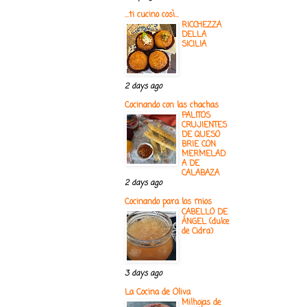
...ti cucino così...
RICCHEZZA
DELLA
SICILIA
2 days ago
Cocinando con las chachas
PALITOS
CRUJIENTES
DE QUESO
BRIE CON
MERMELAD
A DE
CALABAZA
2 days ago
Cocinando para los mios
CABELLO DE
ÁNGEL (dulce
de Cidra)
3 days ago
La Cocina de Oliva
Milhojas de