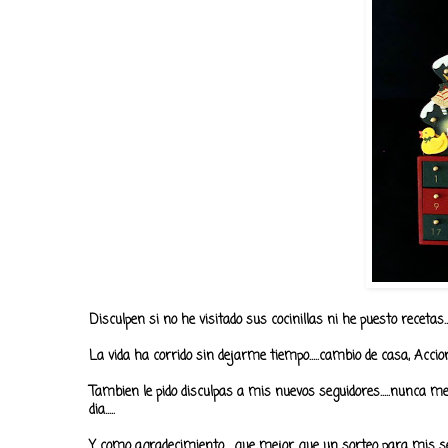
Disculpen si no he visitado sus cocinillas ni he puesto recetas..
La vida ha corrido sin dejarme tiempo.....cambio de casa, Accion d
Tambien le pido disculpas a mis nuevos seguidores.....nunca me
dia.....
Y como agradecimiento.....que mejor que un sorteo para mis seg