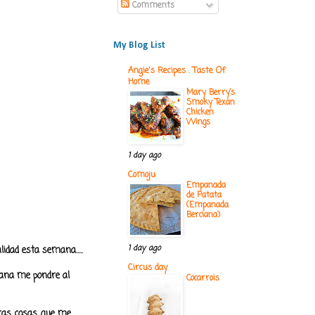
Comments
My Blog List
Angie's Recipes . Taste Of
Home
Mary Berry’s
Smoky Texan
Chicken
Wings
1 day ago
Comoju
Empanada
de Patata
(Empanada
Berciana)
1 day ago
lidad esta semana.....
Circus day
emana me pondre al
Cocarrois
otras cosas que me