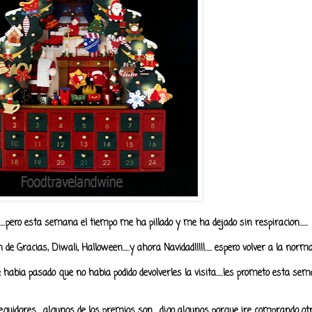
....pero esta semana el tiempo me ha pillado y me ha dejado sin respiracion......
e Gracias, Diwali, Halloween.....y ahora Navidad!!!!!..... espero volver a la norma
 habia pasado que no habia podido devolverles la visita.....les prometo esta s
uidores.....algunos de los premios son.....digo algunos porque ire comprando 