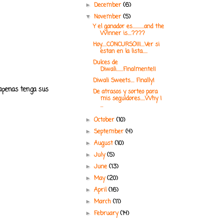
December
(6)
►
November
(5)
▼
Y el ganador es............and the
Winner is....????
Hoy.....CONCURSO!!!....Ver si
estan en la lista.....
Dulces de
Diwali.......Finalmente!!
Diwali Sweets.... Finally!
 apenas tenga sus
De atrasos y sorteo para
mis seguidores.....Why I
...
October
(10)
►
September
(4)
►
August
(10)
►
July
(5)
►
June
(13)
►
May
(20)
►
April
(16)
►
March
(11)
►
February
(14)
►