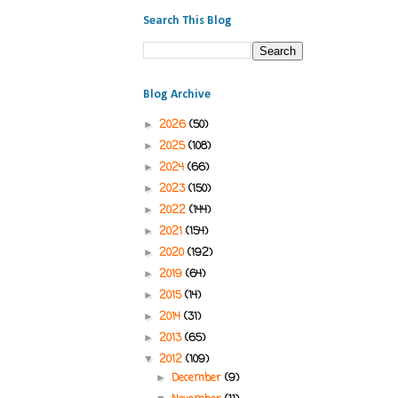
Search This Blog
Blog Archive
2026
(50)
►
2025
(108)
►
2024
(66)
►
2023
(150)
►
2022
(144)
►
2021
(154)
►
2020
(192)
►
2019
(64)
►
2015
(14)
►
2014
(31)
►
2013
(65)
►
2012
(109)
▼
December
(9)
►