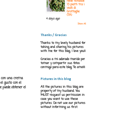
nelle ‘nchiosce
13 piatti tra i
vicoli di
Grottaglie
(TA)
4 days ago
Show All
Thanks / Gracias
Thanks to my lovely husband for
taking and sharing his pictures
with me for this blog. I love you!!
Gracias a mi adorado marido por
tomar y compartir sus fotos
conmigo para este blog. Te amo!!!
ez con una crema
Pictures in this blog
el gusto con el
e puede obtener el
All the pictures in this blog are
property of my husband. You
MUST request us permission in
case you want to use these
pictures. Do not use our pictures
without informing us first.