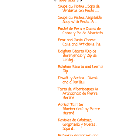
November
(11)
▼
Soupe au Pistou ....Sopa de
Verduras con Pesto ......
Soupe au Pistou....Vegetable
Soup with Pesto....A ...
Pastel de Pera y Queso de
Cabra y Pie de Alcachofa
Pear and Goats Cheese
Cake and Artichoke Pie
Baighan Bharta (Dip de
Berenjenas) y Dip de
Lentej...
Baighan Bharta and Lentils
Dip.....
Diwali....y Sorteo......Diwali
and a Raffle!!
Tarta de Albaricoques (o
Arándanos) de Pierre
Hermé
Apricot Tart (or
Blueberries) by Pierre
Hermé
Ravioles de Calabaza,
Gorgonzola y Nueces ,
Sopa d...