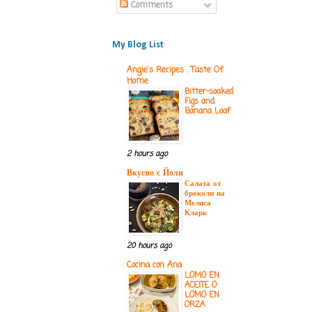
Comments
My Blog List
Angie's Recipes . Taste Of
Home
Bitter-soaked
Figs and
Banana Loaf
2 hours ago
Вкусно с Йоли
Салата от
броколи на
Мелиса
Кларк
20 hours ago
Cocina con Ana
LOMO EN
ACEITE O
LOMO EN
ORZA