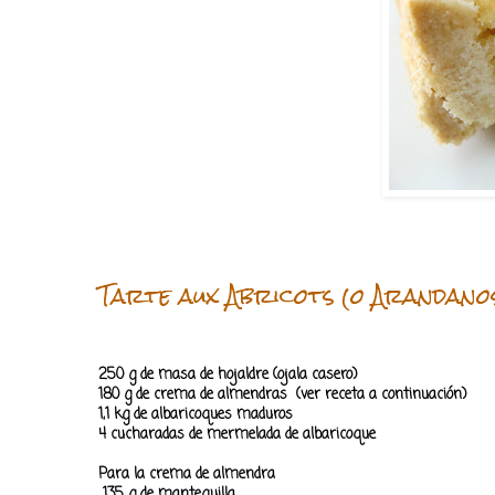
Tarte aux Abricots (o Arandano
250 g de masa de hojaldre (ojala casero)
180 g de crema de almendras (ver receta a continuación)
1,1 kg de albaricoques maduros
4 cucharadas de mermelada de albaricoque
Para la crema de almendra
135 g de mantequilla