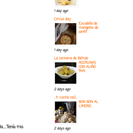
1 day ago
Circus day
Escudella de
mongetes de
confit
1 day ago
La cocinera de Bétulo
ACEITUNAS
CON ALIÑO
THAI
2 days ago
...ti cucino così...
BON BON AL
LIMONE
......Tenía mis
2 days ago