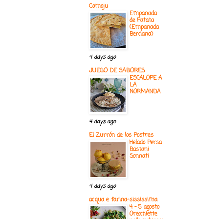
Comoju
Empanada
de Patata
(Empanada
Berciana)
4 days ago
JUEGO DE SABORES
ESCALOPE A
LA
NORMANDA
4 days ago
El Zurrón de los Postres
Helado Persa
Bastani
Sonnati
4 days ago
acqua e farina-sississima
4 - 5 agosto
Orecchiette