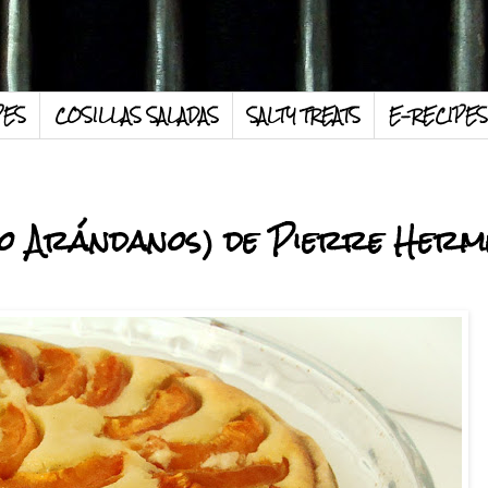
PES
COSILLAS SALADAS
SALTY TREATS
E-RECIPES
(o Arándanos) de Pierre Herm