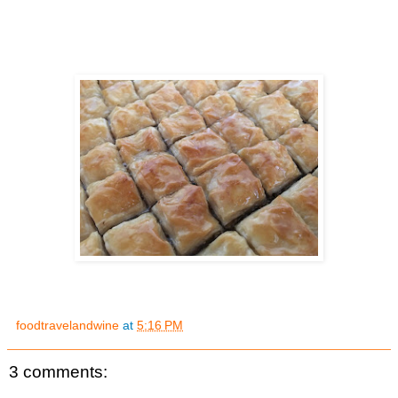
foodtravelandwine
at
5:16 PM
3 comments: