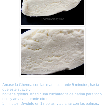
Amase
la
Chenna
con
las manos
durante 5
minutos,
hasta
que
este
suave
y
no
tiene
grietas
.
Añadir
una
cucharadita
de
harina para todo
uso
,
y amasar
durante
otros
5
minutos.
Dividirlo
en
12
bolas
,
y
aplanar
con
las palmas
.