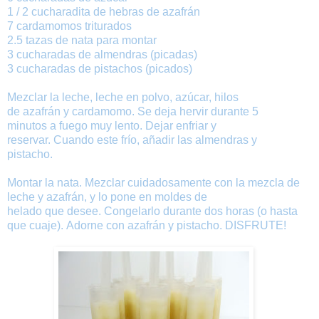
1 / 2
cucharadita
de
hebras
de azafrán
7
cardamomos
triturados
2.5 tazas
de nata para montar
3
cucharadas
de
almendras
(
picadas
)
3 cucharadas
de
pistachos
(
picados
)
Mezclar la
leche
,
leche en polvo
,
azúcar
, hilos
de
azafrán
y
cardamomo
.
Se deja hervir
durante 5
minutos
a
fuego muy lento
.
Dejar enfriar
y
reservar
.
Cuando
este frío
,
añadir
las almendras
y
pistacho
.
Montar la nata.
Mezclar
cuidadosamente
con
la mezcla
de
leche
y azafrán
,
y
lo pone
en
moldes
de
helado
que
desee
.
Congelarlo
durante
dos horas
(
o
hasta
que cuaje
)
.
Adorne
con
azafrán
y
pistacho
.
DISFRUTE!