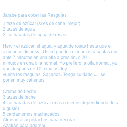
Jarabe para cocer las Rasgulas
1
taza
de
azúcar
(si es
de caña
mejor
)
2 tazas de
agua
2 cucharadas
de
agua de rosas
Hervir
el
azúcar
,
el agua
,
y
agua de rosas
hasta que
el
azúcar
se
disuelva.
Usted
puede
cocinar
las
rasgulas
dur
ante 7 minutos
en
una
olla a
presión
,
o
20
minutos
en
una
olla
normal
.
Yo
prefiero
la olla normal
, ya
que
después de
10 minutos
doy
vuelta
los
rasgulas
.
Sacarlos
.
Tenga
cuidado
....
se
ponen
muy
calientes
!
Crema de Leche
3
tazas
de
leche
4
cucharadas
de
azúcar
(
más
o
menos
dependiendo
de
s
u gusto
)
5
cardamomos
machacados
Almendras
y
pistachos
para
decorar
Azafrán
para
adornar