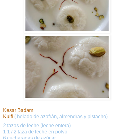
Kesar Badam
Kulfi
(
helado
de
azafrán
,
almendras
y
pistacho
)
2
tazas
de
leche
(
leche entera
)
1 1 /
2 taza
de
leche en polvo
6
cucharadas
de
azúcar