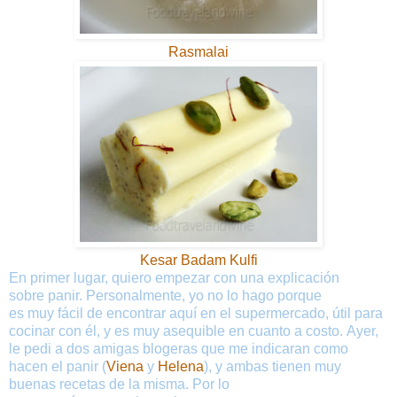
Rasmalai
Kesar Badam Kulfi
En primer lugar
,
quiero
empezar con
una explicación
sobre
panir
.
Personalmente
,
yo
no lo hago
porque
es
muy
fácil
de
encontrar aquí
en el
supermercado
,
útil
para
cocinar
con
él
,
y es
muy
asequible en cuanto a costo
.
Ayer
,
le pedi a
dos
amigas
blogeras que me indicaran como
hacen el panir (
Viena
y
Helena
),
y ambas
tienen
muy
buenas recetas
de
la misma.
Por lo