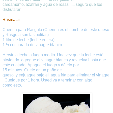
cardamomo
,
azafrán
y
agua de rosas
.....
seguro
que
los
disfrutaran
!
Rasmalai
Chenna
para
Rasgula (Chenna es el nombre de este queso
y Rasgula son las bolitas)
1 litro de
leche
(
leche entera
)
1
½ cucharada
de vinagre
blanco
Hervir
la
leche
a fuego
medio
.
Una vez que
la
leche
esté
hirviendo
, agregue
el
vinagre
blanco
y
revuelva
hasta
que
este
cuajado
.
Apague el
fuego
y
déjelo
por
15
minutos.
Cuele
en un
paño
de
queso
,
y
enjuague
bajo
el
agua
fría
para
eliminar
el
vinagre
.
Cuelgue
por 1
hora.
Usted va a terminar
con algo
como
esto
.