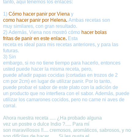
tanto
,
aquí
tenemos
los
enlaces
:
1
)
Cómo
hacer
panir
por
Viena
y
como
hacer
panir
por
Helena
.
Ambas
recetas
son
muy
similares
,
con
gran resultado
.
2)
Además
,
Viena
nos
mostró
cómo
hacer
bolas
fritas
de
panir
en este
enlace
.
Esta
receta
es
ideal
para
mis
recetas
anteriores
,
y
para
las
futuras
.
3)
Sin
embargo
,
si
no
no
tiene
tiempo
para
hacerlo
,
entonces
usted
puede hacer
la misma receta
,
pero
,
puede
añadir
papas
cocidas
(
cortadas
en trozos
de
2
cm
por
2
cm
)
en lugar de utilizar
panir
.
Por lo tanto
,
puede
probar
el
sabor
de
este
plato con
la adición de
un
producto
que
no
interfiera
con
el
sabor
.
Además
, puede
utilizar
los camarones
cocidos
,
pero
no
carne
ni
aves de
corral
.
Ahora
nuestra receta
.....
¿Ha
probado alguna
vez
un
postre
o dulce
Indio
?.....
Para
mí
son
maravillosos
!!....
cremosos
,
aromáticos
, sabrosos
,
y
no
son difíciles
de hacer
...
..
Si
les
gusta
el