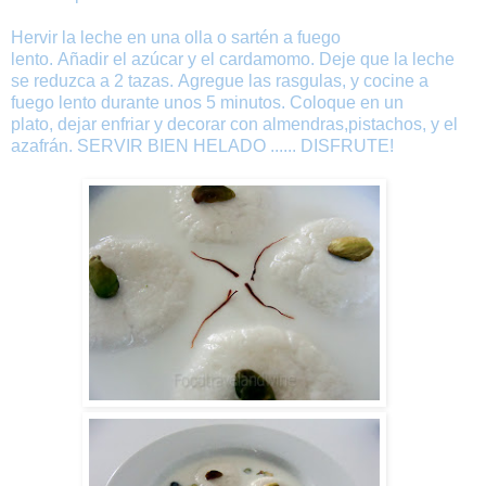
Hervir
la leche en
una
olla o
sartén
a
fuego
lento
.
Añadir
el
azúcar
y
el cardamomo
.
Deje que la
leche
se reduzca
a 2
tazas
.
Agregue
las
rasgulas
,
y
cocine a
fuego lento
durante
unos 5
minutos.
Coloque
en un
plato
,
dejar
enfriar
y
decorar
con
almendras
,
pistachos
,
y
el
azafrán. SERVIR BIEN HELADO
......
DISFRUTE
!