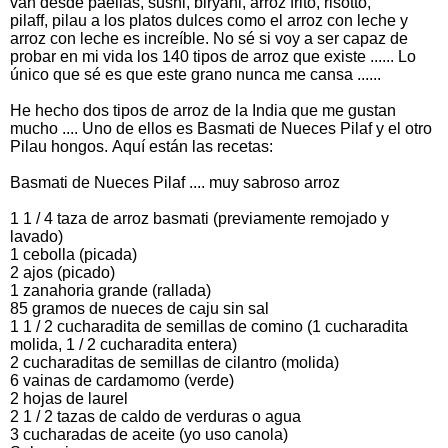
van desde paellas, sushi, biryani, arroz frito, risotto,
pilaff, pilau a los platos dulces como el arroz con leche y
arroz con leche es increíble. No sé si voy a ser capaz de
probar en mi vida los 140 tipos de arroz que existe ...... Lo
único que sé es que este grano nunca me cansa ......
He hecho dos tipos de arroz de la India que me gustan
mucho .... Uno de ellos es Basmati de Nueces Pilaf y el otro
Pilau hongos. Aquí están las recetas:
Basmati de Nueces Pilaf .... muy sabroso arroz
1 1 / 4 taza de arroz basmati (previamente remojado y
lavado)
1 cebolla (picada)
2 ajos (picado)
1 zanahoria grande (rallada)
85 gramos de nueces de caju sin sal
1 1 / 2 cucharadita de semillas de comino (1 cucharadita
molida, 1 / 2 cucharadita entera)
2 cucharaditas de semillas de cilantro (molida)
6 vainas de cardamomo (verde)
2 hojas de laurel
2 1 / 2 tazas de caldo de verduras o agua
3 cucharadas de aceite (yo uso canola)