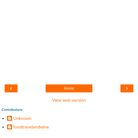
‹
›
Home
View web version
Contributors
Unknown
foodtravelandwine