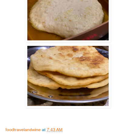
foodtravelandwine
at
7:43 AM