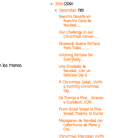
2010
(209)
▼
December
(18)
▼
Nuestro Desafio en
Nuestra Cena de
Navidad.......
Our Challenge in our
Christmas Dinner.......
Deseando Buena Fortuna
Para Todos.............
Wishing Fortune For
Everybody......
n las manos.
Una Ensalada de
Navidad.....Con un
Delicioso Dip d...
A Christmas Salad.....With
a Yummy Christmas
Dip....
De Trenza a Pino.......Gracias
a Euclides!!....CON...
From Braid bread to Pine
bread....Thanks to Euclid...
Mazapanes de Navidad con
Coberturas de Plata y
Cho...
Christmas Marzipan With