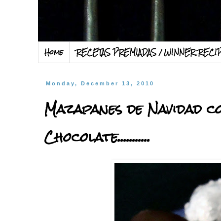
Home
RECETAS PREMIADAS / WINNER RECI
Monday, December 13, 2010
Mazapanes de Navidad c
Chocolate...........