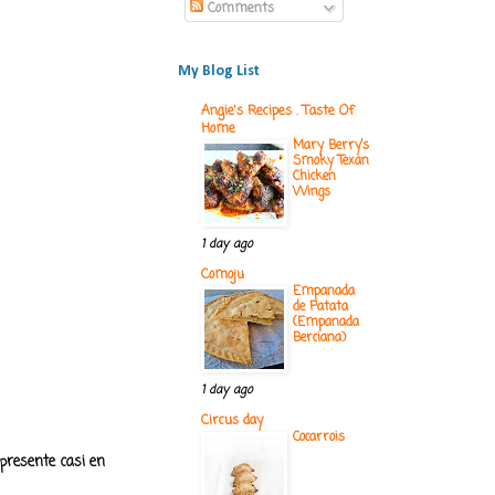
Comments
My Blog List
Angie's Recipes . Taste Of
Home
Mary Berry’s
Smoky Texan
Chicken
Wings
1 day ago
Comoju
Empanada
de Patata
(Empanada
Berciana)
1 day ago
Circus day
Cocarrois
 presente casi en