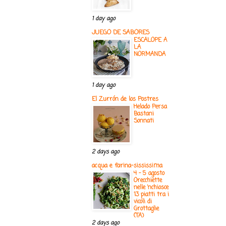
1 day ago
JUEGO DE SABORES
ESCALOPE A
LA
NORMANDA
1 day ago
El Zurrón de los Postres
Helado Persa
Bastani
Sonnati
2 days ago
acqua e farina-sississima
4 - 5 agosto
Orecchiette
nelle ‘nchiosce
13 piatti tra i
vicoli di
Grottaglie
(TA)
2 days ago