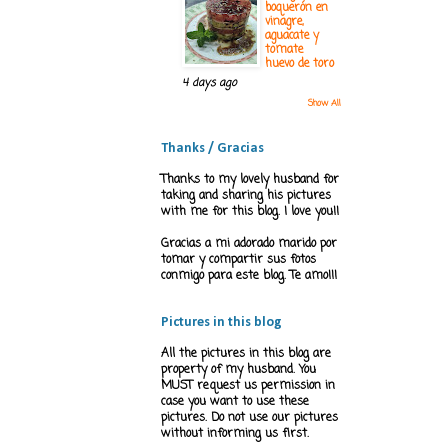
boquerón en
vinagre,
aguacate y
tomate
huevo de toro
4 days ago
Show All
Thanks / Gracias
Thanks to my lovely husband for
taking and sharing his pictures
with me for this blog. I love you!!
Gracias a mi adorado marido por
tomar y compartir sus fotos
conmigo para este blog. Te amo!!!
Pictures in this blog
All the pictures in this blog are
property of my husband. You
MUST request us permission in
case you want to use these
pictures. Do not use our pictures
without informing us first.