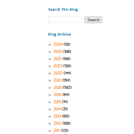
Search This Blog
Blog Archive
2026
(50)
►
2025
(108)
►
2024
(66)
►
2023
(150)
►
2022
(144)
►
2021
(154)
►
2020
(192)
►
2019
(64)
►
2015
(14)
►
2014
(31)
►
2013
(65)
►
2012
(109)
►
2011
(131)
►