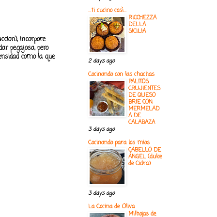
...ti cucino così...
RICCHEZZA
DELLA
SICILIA
ccion), incorpore
dar pegajosa, pero
densidad como la que
2 days ago
Cocinando con las chachas
PALITOS
CRUJIENTES
DE QUESO
BRIE CON
MERMELAD
A DE
CALABAZA
3 days ago
Cocinando para los mios
CABELLO DE
ÁNGEL (dulce
de Cidra)
3 days ago
La Cocina de Oliva
Milhojas de