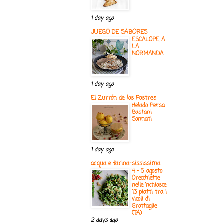
1 day ago
JUEGO DE SABORES
ESCALOPE A
LA
NORMANDA
1 day ago
El Zurrón de los Postres
Helado Persa
Bastani
Sonnati
1 day ago
acqua e farina-sississima
4 - 5 agosto
Orecchiette
nelle ‘nchiosce
13 piatti tra i
vicoli di
Grottaglie
(TA)
2 days ago