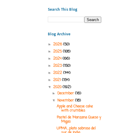
Search This Blog
Blog Archive
2026
(50)
►
2025
(108)
►
2024
(66)
►
2023
(150)
►
2022
(144)
►
2021
(154)
►
2020
(192)
▼
December
(16)
►
November
(18)
▼
Apple and Cheese cake
with crumbles
Pastel de Manzana Queso y
Migas
UPMA....plato sabroso del
sur de India