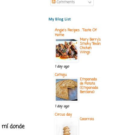
Comments
My Blog List
Angie's Recipes . Taste Of
Home
Mary Berry’s
Smoky Texan
Chicken
Wings
1 day ago
Comoju
Empanada
de Patata
(Empanada
Berciana)
1 day ago
Circus day
Cocarrois
e mí donde