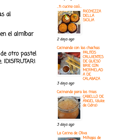
...ti cucino così...
RICCHEZZA
as al
DELLA
SICILIA
en el almíbar
2 days ago
Cocinando con las chachas
de otro pastel
PALITOS
CRUJIENTES
ce. ¡DISFRUTAR!
DE QUESO
BRIE CON
MERMELAD
A DE
CALABAZA
3 days ago
Cocinando para los mios
CABELLO DE
ÁNGEL (dulce
de Cidra)
3 days ago
La Cocina de Oliva
Milhojas de