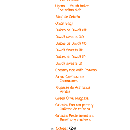
Upma .......South Indian
semolina dish
Bhaji de Cebolla
Onion Bhaji
Dulces de Diwali (III)
Diwali sweets (III)
Dulces de Diwali (II)
Diwali Sweets (II)
Dulces de Diwali (I)
Diwali sweets (I)
Creamy rice with Prawns
Arroz Cremoso con
Camarones
Fougasse de Aceitunas
Verdes
Green Olive Fougasse
Grissini, Pan con pesto y
Galletas de romero
Grissini, Pesto bread and
Rosemary crackers
October
(24)
►