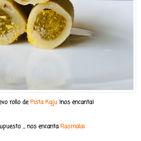
evo rollo de
Pista Kaju
¡nos encanta!
upuesto .... nos encanta
Rasmalai