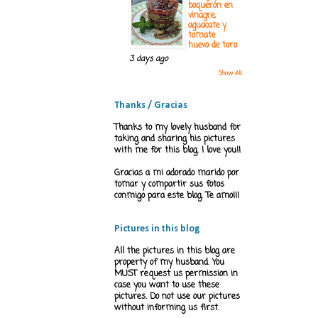
boquerón en
vinagre,
aguacate y
tomate
huevo de toro
3 days ago
Show All
Thanks / Gracias
Thanks to my lovely husband for
taking and sharing his pictures
with me for this blog. I love you!!
Gracias a mi adorado marido por
tomar y compartir sus fotos
conmigo para este blog. Te amo!!!
Pictures in this blog
All the pictures in this blog are
property of my husband. You
MUST request us permission in
case you want to use these
pictures. Do not use our pictures
without informing us first.