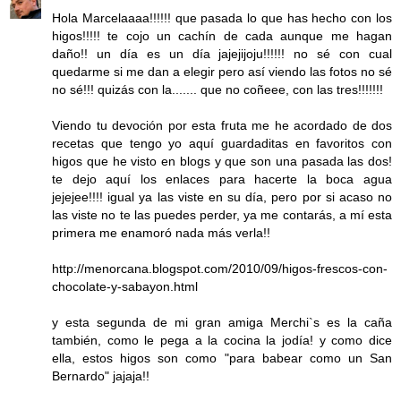
Hola Marcelaaaa!!!!!! que pasada lo que has hecho con los
higos!!!!! te cojo un cachín de cada aunque me hagan
daño!! un día es un día jajejijoju!!!!!! no sé con cual
quedarme si me dan a elegir pero así viendo las fotos no sé
no sé!!! quizás con la....... que no coñeee, con las tres!!!!!!!
Viendo tu devoción por esta fruta me he acordado de dos
recetas que tengo yo aquí guardaditas en favoritos con
higos que he visto en blogs y que son una pasada las dos!
te dejo aquí los enlaces para hacerte la boca agua
jejejee!!!! igual ya las viste en su día, pero por si acaso no
las viste no te las puedes perder, ya me contarás, a mí esta
primera me enamoró nada más verla!!
http://menorcana.blogspot.com/2010/09/higos-frescos-con-
chocolate-y-sabayon.html
y esta segunda de mi gran amiga Merchi`s es la caña
también, como le pega a la cocina la jodía! y como dice
ella, estos higos son como "para babear como un San
Bernardo" jajaja!!