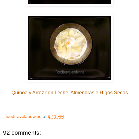
Quinoa y Arroz con Leche, Almendras e Higos Secos
foodtravelandwine
at
9:41 PM
92 comments: