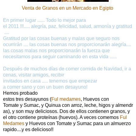
Venta de Granos en un Mercado en Egipto
En primer lugar ......
Todo lo mejor para
el 2011 !!!..... alegría, paz, felicidad, salud, armonía y gratitud
....
Gratitud por las cosas buenas y malas que seguro nos
ocurrirán .... las cosas buenas nos proporcionarán alegría....
las cosas malas nos proporcionarán la fuerza que
necesitamos para seguir caminando en esta vida ......
Después de muchos días de comer comida de Navidad, ir a
cenas, visitar amigos, recibir
invitados en casa ..... tenemos que empezar
a comer sano y con un buen desayuno!
Hemos probado
estos tres desayunos (
Ful medames
, Huevos con
Tomate y Sumac, y Quinua con arroz, leche, higos y almendr
as), y son muy deliciosos. Dos de ellos contienen granos, y
el otro contiene proteínas (huevos). A veces comemos
Ful
Medames
y
Huevos con Tomate y Sumac para un almuerzo
rapido....y es delicioso!!