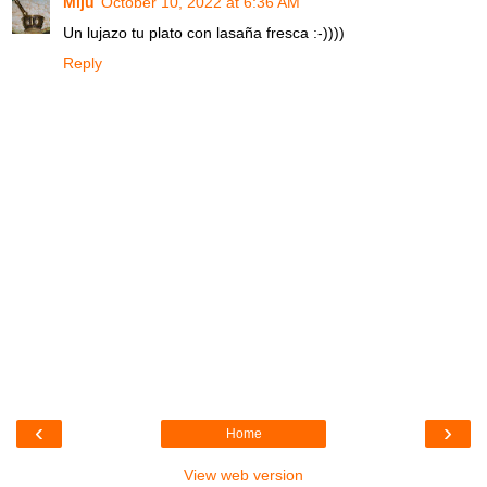
Mijú
October 10, 2022 at 6:36 AM
Un lujazo tu plato con lasaña fresca :-))))
Reply
‹
›
Home
View web version