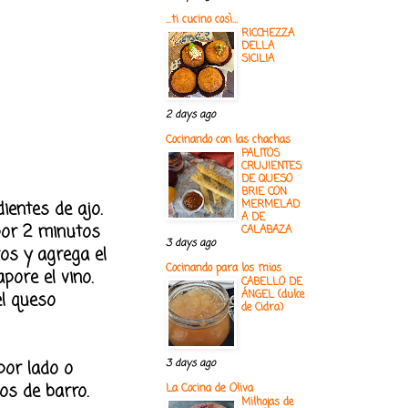
...ti cucino così...
RICCHEZZA
DELLA
SICILIA
2 days ago
Cocinando con las chachas
PALITOS
CRUJIENTES
DE QUESO
BRIE CON
ientes de ajo.
MERMELAD
A DE
por 2 minutos
CALABAZA
3 days ago
os y agrega el
Cocinando para los mios
pore el vino.
CABELLO DE
ÁNGEL (dulce
el queso
de Cidra)
por lado o
3 days ago
os de barro.
La Cocina de Oliva
Milhojas de