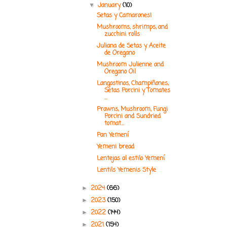
January
(10)
▼
Setas y Camarones!
Mushrooms, shrimps, and
zucchini rolls
Juliana de Setas y Aceite
de Oregano
Mushroom Julienne and
Oregano Oil
Langostinos, Champiñones,
Setas Porcini y Tomates
...
Prawns, Mushroom, Fungi
Porcini and Sundried
tomat...
Pan Yemení
Yemeni bread
Lentejas al estilo Yemení
Lentils Yemenis Style
2024
(66)
►
2023
(150)
►
2022
(144)
►
2021
(154)
►