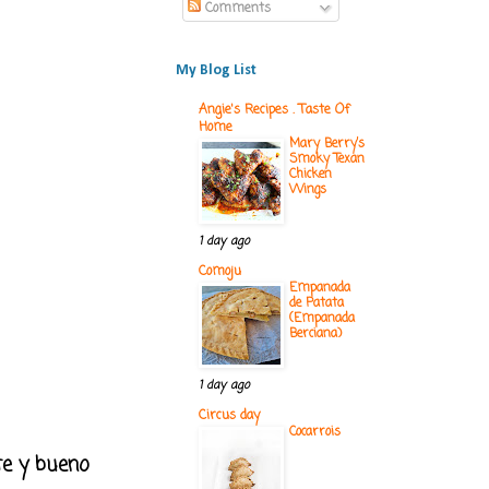
Comments
My Blog List
Angie's Recipes . Taste Of
Home
Mary Berry’s
Smoky Texan
Chicken
Wings
1 day ago
Comoju
Empanada
de Patata
(Empanada
Berciana)
1 day ago
Circus day
Cocarrois
nte y bueno