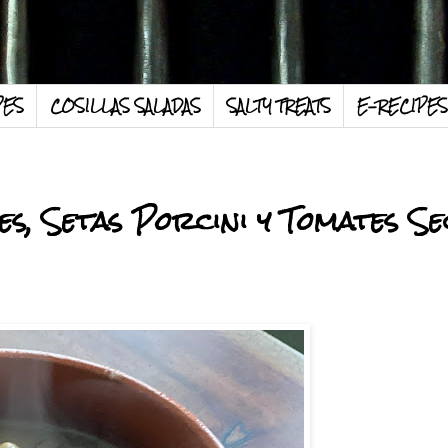
PES
COSILLAS SALADAS
SALTY TREATS
E-RECIPES
s, Setas Porcini y Tomates Se