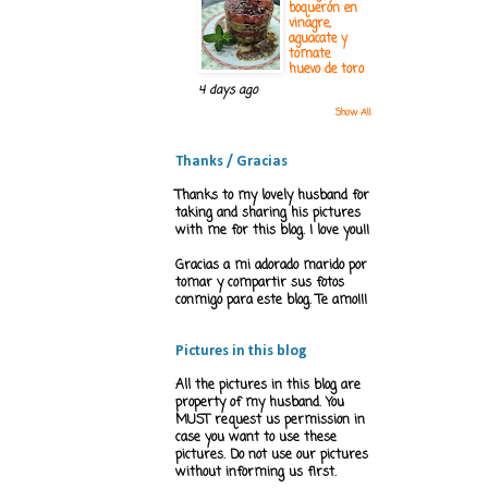
boquerón en
vinagre,
aguacate y
tomate
huevo de toro
4 days ago
Show All
Thanks / Gracias
Thanks to my lovely husband for
taking and sharing his pictures
with me for this blog. I love you!!
Gracias a mi adorado marido por
tomar y compartir sus fotos
conmigo para este blog. Te amo!!!
Pictures in this blog
All the pictures in this blog are
property of my husband. You
MUST request us permission in
case you want to use these
pictures. Do not use our pictures
without informing us first.