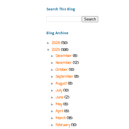
Search This Blog
Blog Archive
2026
(50)
►
2025
(108)
▼
December
(8)
►
November
(12)
►
October
(10)
►
September
(8)
►
August
(8)
►
July
(10)
►
June
(2)
►
May
(6)
►
April
(6)
►
March
(18)
►
February
(10)
►