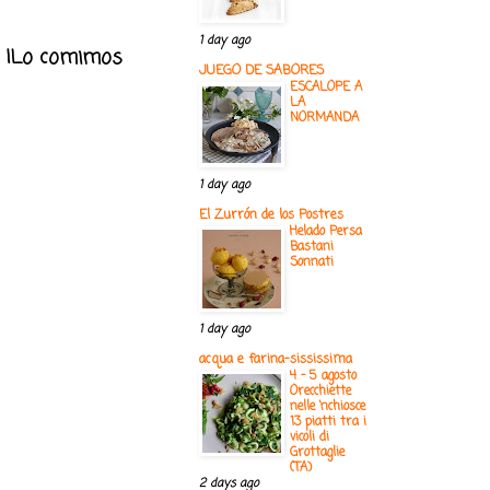
1 day ago
.. ¡Lo comimos
JUEGO DE SABORES
ESCALOPE A
LA
NORMANDA
1 day ago
El Zurrón de los Postres
Helado Persa
Bastani
Sonnati
1 day ago
acqua e farina-sississima
4 - 5 agosto
Orecchiette
nelle ‘nchiosce
13 piatti tra i
vicoli di
Grottaglie
(TA)
2 days ago