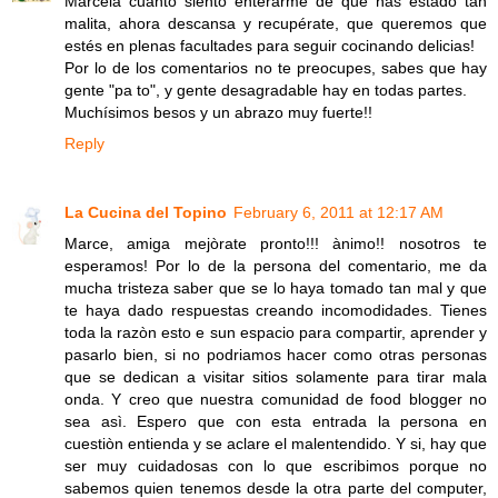
Marcela cuanto siento enterarme de que has estado tan
malita, ahora descansa y recupérate, que queremos que
estés en plenas facultades para seguir cocinando delicias!
Por lo de los comentarios no te preocupes, sabes que hay
gente "pa to", y gente desagradable hay en todas partes.
Muchísimos besos y un abrazo muy fuerte!!
Reply
La Cucina del Topino
February 6, 2011 at 12:17 AM
Marce, amiga mejòrate pronto!!! ànimo!! nosotros te
esperamos! Por lo de la persona del comentario, me da
mucha tristeza saber que se lo haya tomado tan mal y que
te haya dado respuestas creando incomodidades. Tienes
toda la razòn esto e sun espacio para compartir, aprender y
pasarlo bien, si no podriamos hacer como otras personas
que se dedican a visitar sitios solamente para tirar mala
onda. Y creo que nuestra comunidad de food blogger no
sea asì. Espero que con esta entrada la persona en
cuestiòn entienda y se aclare el malentendido. Y si, hay que
ser muy cuidadosas con lo que escribimos porque no
sabemos quien tenemos desde la otra parte del computer,