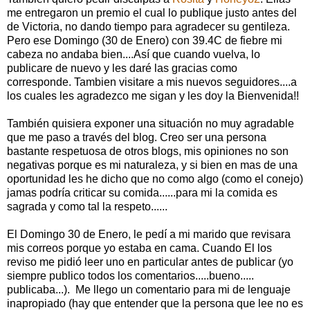
me entregaron un premio el cual lo publique justo antes del
de Victoria, no dando tiempo para agradecer su gentileza.
Pero ese Domingo (30 de Enero) con 39.4C de fiebre mi
cabeza no andaba bien....Así que cuando vuelva, lo
publicare de nuevo y les daré las gracias como
corresponde. Tambien visitare a mis nuevos seguidores....a
los cuales les agradezco me sigan y les doy la Bienvenida!!
También quisiera exponer una situación no muy agradable
que me paso a través del blog. Creo ser una persona
bastante respetuosa de otros blogs, mis opiniones no son
negativas porque es mi naturaleza, y si bien en mas de una
oportunidad les he dicho que no como algo (como el conejo)
jamas podría criticar su comida......para mi la comida es
sagrada y como tal la respeto......
El Domingo 30 de Enero, le pedí a mi marido que revisara
mis correos porque yo estaba en cama. Cuando El los
reviso me pidió leer uno en particular antes de publicar (yo
siempre publico todos los comentarios.....bueno.....
publicaba...). Me llego un comentario para mi de lenguaje
inapropiado (hay que entender que la persona que lee no es