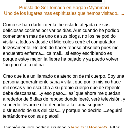
Puesta de Sol Tomada en
Bagan
(Myanmar)
Uno de los lugares mas espirituales que hemos visitado......
Como se han dado cuenta, he estado alejada de sus
deliciosas cocinas por varios días. Aun cuando he podido
comentar en mas de uno de sus blogs, no los he podido
visitar a todos y desde el Miércoles cerré el computador
forzosamente. He debido hacer reposo absoluto pues me
encuentro enferma.....calma!!....si estoy escribiendo es
porque estoy mejor, la fiebre ha bajado y ya puedo volver
"un poco" a la rutina......
Creo que fue un llamado de atención de mi cuerpo. Soy una
persona generalmente sana y vital, que por lo mismo hace
mil cosas y no escucha a su propio cuerpo que de repente
debe descansar.....y eso paso.....así que ahora me quedan
alrededor de 8 días de reposo donde leeré, veré televisión, y
si puedo llevarme el ordenador a la cama seguiré
disfrutando de sus delicias.....y porque no decirlo.....seguiré
tentándome con sus platos!!!
También quiero pedir disculpas a
Rosita
y
Honey82
. Ellas