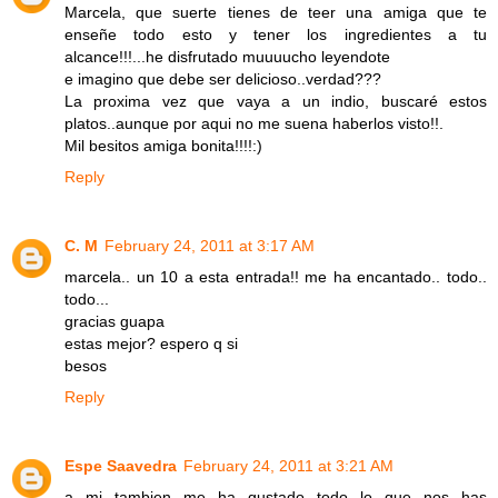
Marcela, que suerte tienes de teer una amiga que te
enseñe todo esto y tener los ingredientes a tu
alcance!!!...he disfrutado muuuucho leyendote
e imagino que debe ser delicioso..verdad???
La proxima vez que vaya a un indio, buscaré estos
platos..aunque por aqui no me suena haberlos visto!!.
Mil besitos amiga bonita!!!!:)
Reply
C. M
February 24, 2011 at 3:17 AM
marcela.. un 10 a esta entrada!! me ha encantado.. todo..
todo...
gracias guapa
estas mejor? espero q si
besos
Reply
Espe Saavedra
February 24, 2011 at 3:21 AM
a mi tambien me ha gustado todo lo que nos has