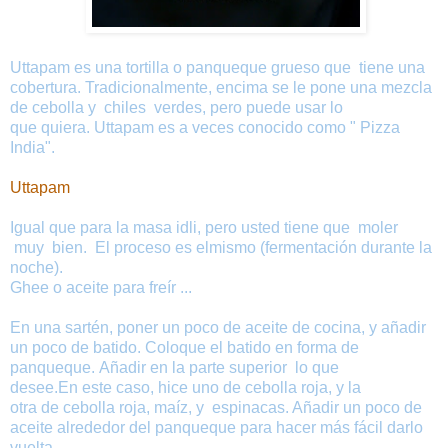
Uttapam es una tortilla o panqueque grueso que tiene una
cobertura. Tradicionalmente, encima se le pone una mezcla
de cebolla y chiles verdes, pero puede usar lo
que quiera. Uttapam es a veces conocido como " Pizza
India".
Uttapam
Igual que para la masa idli, pero usted tiene que moler
muy bien.
El proceso es elmismo (fermentación durante la
noche).
Ghee o aceite para freír ...
En una sartén, poner un poco de aceite de cocina, y añadir
un poco de batido. Coloque el batido en forma de
panqueque. Añadir en la parte superior lo que
desee.En este caso, hice uno de cebolla roja, y la
otra de cebolla roja, maíz, y espinacas. Añadir un poco de
aceite alrededor del panqueque para hacer más fácil darlo
vuelta.