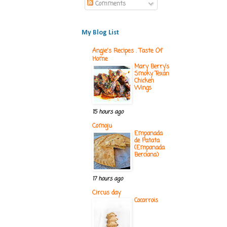
Comments
My Blog List
Angie's Recipes . Taste Of
Home
Mary Berry’s
Smoky Texan
Chicken
Wings
15 hours ago
Comoju
Empanada
de Patata
(Empanada
Berciana)
17 hours ago
Circus day
Cocarrois