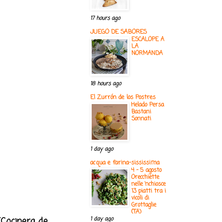
17 hours ago
JUEGO DE SABORES
ESCALOPE A
LA
NORMANDA
18 hours ago
El Zurrón de los Postres
Helado Persa
Bastani
Sonnati
1 day ago
acqua e farina-sississima
4 - 5 agosto
Orecchiette
nelle ‘nchiosce
13 piatti tra i
vicoli di
Grottaglie
(TA)
(Cocinera de
1 day ago