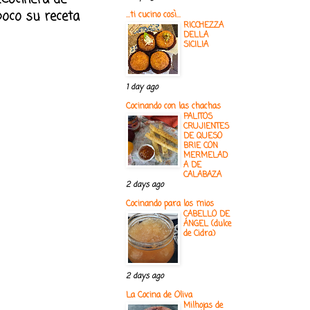
 poco su receta
...ti cucino così...
RICCHEZZA
DELLA
SICILIA
1 day ago
Cocinando con las chachas
PALITOS
CRUJIENTES
DE QUESO
BRIE CON
MERMELAD
A DE
CALABAZA
2 days ago
Cocinando para los mios
CABELLO DE
ÁNGEL (dulce
de Cidra)
2 days ago
La Cocina de Oliva
Milhojas de