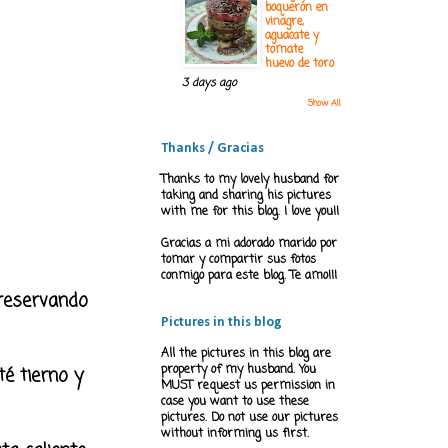
boquerón en
vinagre,
aguacate y
tomate
huevo de toro
3 days ago
Show All
Thanks / Gracias
Thanks to my lovely husband for
taking and sharing his pictures
with me for this blog. I love you!!
Gracias a mi adorado marido por
tomar y compartir sus fotos
conmigo para este blog. Te amo!!!
 reservando
Pictures in this blog
All the pictures in this blog are
property of my husband. You
é tierno y
MUST request us permission in
case you want to use these
pictures. Do not use our pictures
without informing us first.