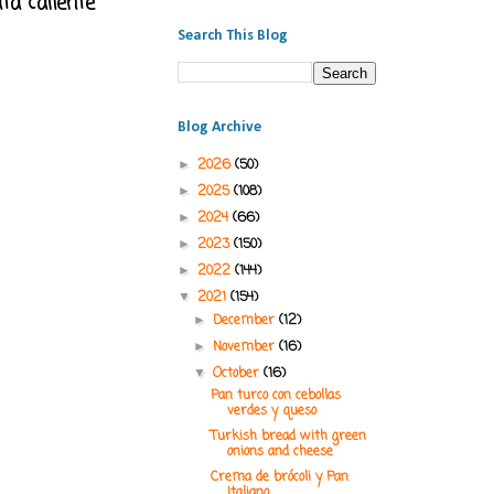
ta caliente
Search This Blog
Blog Archive
2026
(50)
►
2025
(108)
►
2024
(66)
►
2023
(150)
►
2022
(144)
►
2021
(154)
▼
December
(12)
►
November
(16)
►
October
(16)
▼
Pan turco con cebollas
verdes y queso
Turkish bread with green
onions and cheese
Crema de brócoli y Pan
Italiano