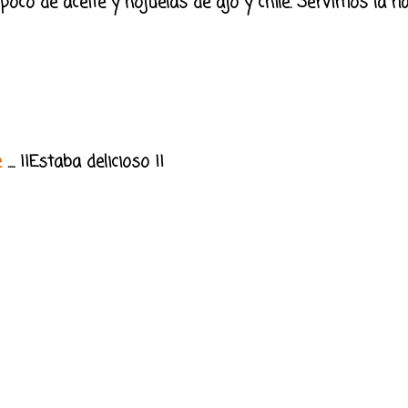
co de aceite y hojuelas de ajo y chile. Servimos la na
e
.... ¡¡Estaba delicioso !!