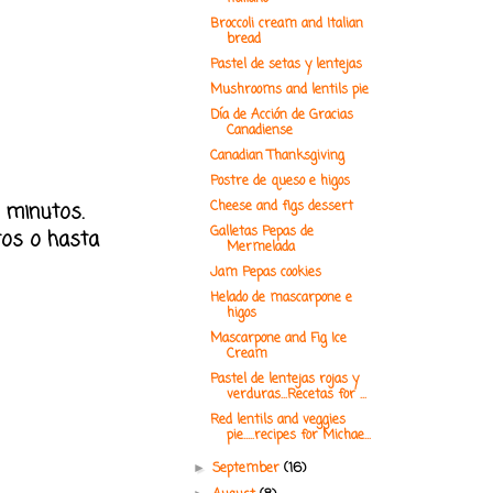
Broccoli cream and Italian
bread
Pastel de setas y lentejas
Mushrooms and lentils pie
Día de Acción de Gracias
Canadiense
Canadian Thanksgiving
Postre de queso e higos
5 minutos.
Cheese and figs dessert
Galletas Pepas de
tos o hasta
Mermelada
Jam Pepas cookies
Helado de mascarpone e
higos
Mascarpone and Fig Ice
Cream
Pastel de lentejas rojas y
verduras...Recetas for ...
Red lentils and veggies
pie.....recipes for Michae...
September
(16)
►