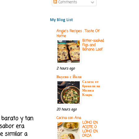
Comments
My Blog List
Angie's Recipes . Taste Of
Home
Bitter-soaked
Figs and
Banana Loaf
2 hours ago
Вкусно с Йоли
Салата от
броколи на
Мелиса
Кларк
20 hours ago
, barato y tan
Cocina con Ana
LOMO EN
l sabor era
ACEITE O
LOMO EN
ue similar a
ORZA