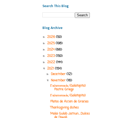
Search This Blog
Blog Archive
2026
(50)
►
2025
(108)
►
2024
(66)
►
2023
(150)
►
2022
(144)
►
2021
(154)
▼
December
(12)
►
November
(16)
▼
Γαλατοπικός (Galatopita)
Postre Griego
Γαλατοπικός (Galatopita)
Platos de Accion de Gracias
Thanksgiving dishes
Malai Gulab Jamun....Dulces
de Diwali