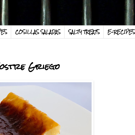
PES
COSILLAS SALADAS
SALTY TREATS
E-RECIPES
 Postre Griego