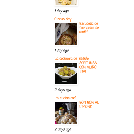
1 day ago
Circus day
Escudella de
mongetes de
confit
1 day ago
La cocinera de Bétulo
ACEITUNAS
CON ALIÑO
THAI
2 days ago
...ti cucino così...
BON BON AL
LIMONE
2 days ago