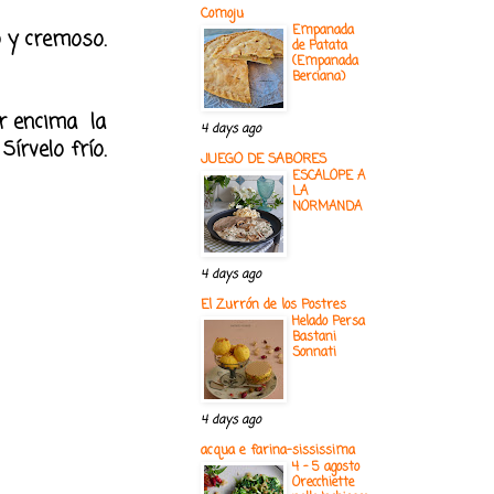
Comoju
Empanada
o y cremoso.
de Patata
(Empanada
Berciana)
ar encima la
4 days ago
írvelo frío.
JUEGO DE SABORES
ESCALOPE A
LA
NORMANDA
4 days ago
El Zurrón de los Postres
Helado Persa
Bastani
Sonnati
4 days ago
acqua e farina-sississima
4 - 5 agosto
Orecchiette