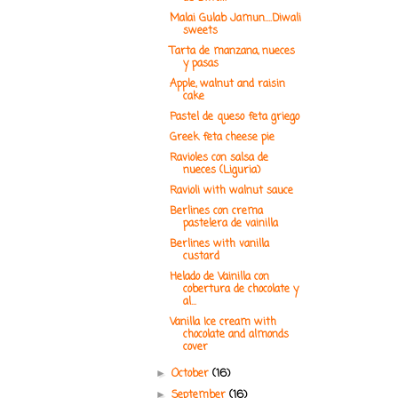
Malai Gulab Jamun....Diwali
sweets
Tarta de manzana, nueces
y pasas
Apple, walnut and raisin
cake
Pastel de queso feta griego
Greek feta cheese pie
Ravioles con salsa de
nueces (Liguria)
Ravioli with walnut sauce
Berlines con crema
pastelera de vainilla
Berlines with vanilla
custard
Helado de Vainilla con
cobertura de chocolate y
al...
Vanilla Ice cream with
chocolate and almonds
cover
October
(16)
►
September
(16)
►