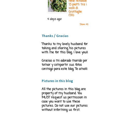
nelle ‘nchiosce
13 piatti tra i
vicoli di
Grottaglie
(TA)
4 days ago
Show All
Thanks / Gracias
Thanks to my lovely husband for
taking and sharing his pictures
with me for this blog. I love you!!
Gracias a mi adorado marido por
tomar y compartir sus fotos
conmigo para este blog. Te amo!!!
Pictures in this blog
All the pictures in this blog are
property of my husband. You
MUST request us permission in
case you want to use these
pictures. Do not use our pictures
without informing us first.