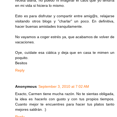
receta diaria, no puedo ni imaginar el caos que yo tendría
en mi vida si hiciera lo mismo.
Esto es para disfrutar y compartir entre amig@s, relajarse
visitando otros blogs y "charlar" un poco. En definitiva,
hacer buenas amistades tranquilamente.
No vayamos a coger estrés ya, que acabamos de volver de
vacaciones.
Oye, cuídate esa ciática y deja que en casa te mimen un
poquito.
Besitos
Reply
Anonymous
September 3, 2010 at 7:02 AM
Exacto, Carmen tiene mucha razón. No te sientas obligada,
la idea es hacerlo con gusto y con tus propios tiempos.
Cuanto mejor te encuentres para hacer tus platos tanto
mejores saldrán. :)
Reply