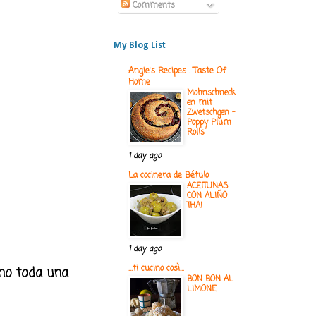
Comments
My Blog List
Angie's Recipes . Taste Of
Home
Mohnschneck
en mit
Zwetschgen -
Poppy Plum
Rolls
1 day ago
La cocinera de Bétulo
ACEITUNAS
CON ALIÑO
THAI
1 day ago
...ti cucino così...
ino toda una
BON BON AL
LIMONE