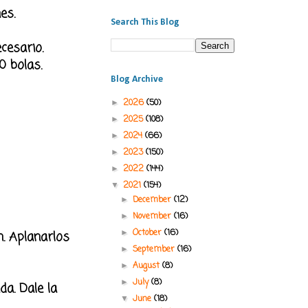
es.
Search This Blog
cesario.
0 bolas.
Blog Archive
2026
(50)
►
2025
(108)
►
2024
(66)
►
2023
(150)
►
2022
(144)
►
2021
(154)
▼
December
(12)
►
November
(16)
►
October
(16)
n. Aplanarlos
►
September
(16)
►
August
(8)
►
July
(8)
►
a. Dale la
June
(18)
▼