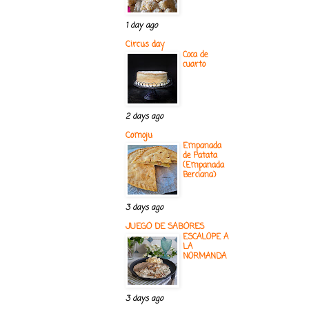
1 day ago
Circus day
Coca de
cuarto
2 days ago
Comoju
Empanada
de Patata
(Empanada
Berciana)
3 days ago
JUEGO DE SABORES
ESCALOPE A
LA
NORMANDA
3 days ago