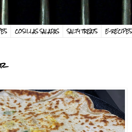
PES
COSILLAS SALADAS
SALTY TREATS
E-RECIPES
er