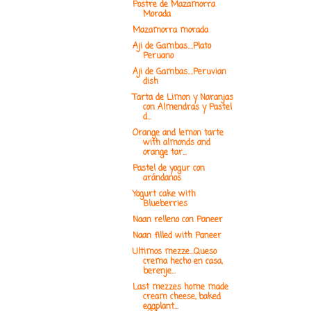
Postre de Mazamorra
Morada
Mazamorra morada
Aji de Gambas....Plato
Peruano
Aji de Gambas....Peruvian
dish
Tarta de Limon y Naranjas
con Almendras y Pastel
d...
Orange and lemon tarte
with almonds and
orange tar...
Pastel de yogur con
arándanos
Yogurt cake with
Blueberries
Naan relleno con Paneer
Naan filled with Paneer
Ultimos mezze...Queso
crema hecho en casa,
berenje...
Last mezzes home made
cream cheese, baked
eggplant...