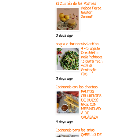
El Zurrón de los Postres
Helado Persa
Bastani
Sonnati
3 days ago
acqua e farina-sississima
4 - 5 agosto
Orecchiette
nelle ‘nchiosce
13 piatti tra i
vicoli di
Grottaglie
(TA)
3 days ago
Cocinando con las chachas
PALITOS
CRUJIENTES
DE QUESO
BRIE CON
MERMELAD
A DE
CALABAZA
4 days ago
Cocinando para los mios
CABELLO DE