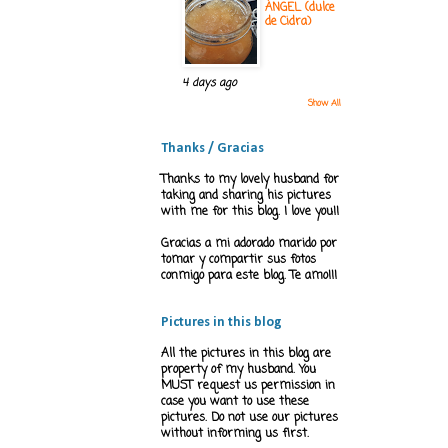
ÁNGEL (dulce
de Cidra)
4 days ago
Show All
Thanks / Gracias
Thanks to my lovely husband for
taking and sharing his pictures
with me for this blog. I love you!!
Gracias a mi adorado marido por
tomar y compartir sus fotos
conmigo para este blog. Te amo!!!
Pictures in this blog
All the pictures in this blog are
property of my husband. You
MUST request us permission in
case you want to use these
pictures. Do not use our pictures
without informing us first.