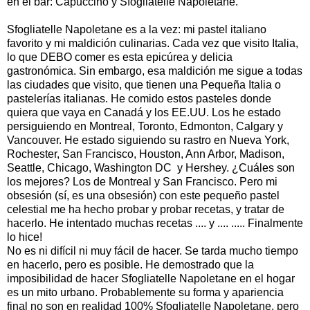
en el bar: Capuccino y Sfogliatelle Napoletane.
Sfogliatelle Napoletane es a la vez: mi pastel italiano
favorito y mi maldición culinarias. Cada vez que visito Italia,
lo que DEBO comer es esta epicúrea y delicia
gastronómica. Sin embargo, esa maldición me sigue a todas
las ciudades que visito, que tienen una Pequeña Italia o
pastelerías italianas. He comido estos pasteles donde
quiera que vaya en Canadá y los EE.UU. Los he estado
persiguiendo en Montreal, Toronto, Edmonton, Calgary y
Vancouver. He estado siguiendo su rastro en Nueva York,
Rochester, San Francisco, Houston, Ann Arbor, Madison,
Seattle, Chicago, Washington DC y Hershey. ¿Cuáles son
los mejores? Los de Montreal y San Francisco. Pero mi
obsesión (sí, es una obsesión) con este pequeño pastel
celestial me ha hecho probar y probar recetas, y tratar de
hacerlo. He intentado muchas recetas .... y .... ..... Finalmente
lo hice!
No es ni difícil ni muy fácil de hacer. Se tarda mucho tiempo
en hacerlo, pero es posible. He demostrado que la
imposibilidad de hacer Sfogliatelle Napoletane en el hogar
es un mito urbano. Probablemente su forma y apariencia
final no son en realidad 100% Sfogliatelle Napoletane, pero